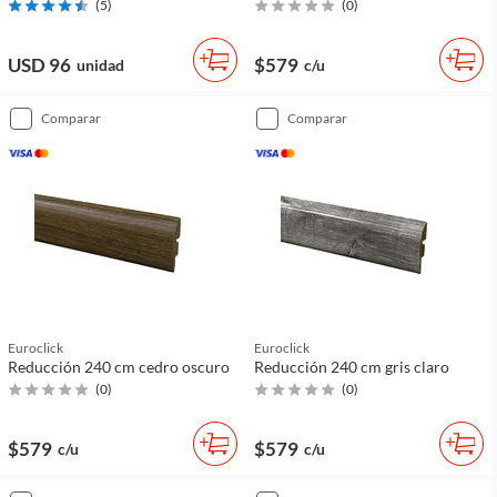
(
5
)
(
0
)
USD 96
$579
unidad
c/u
comparar
comparar
Euroclick
Euroclick
Reducción 240 cm cedro oscuro
Reducción 240 cm gris claro
(
0
)
(
0
)
$579
$579
c/u
c/u