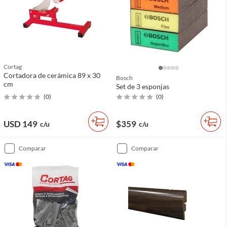
Cortag
Cortadora de cerámica 89 x 30
Bosch
cm
Set de 3 esponjas
(
0
)
(
0
)
USD 149
$359
c/u
c/u
comparar
comparar