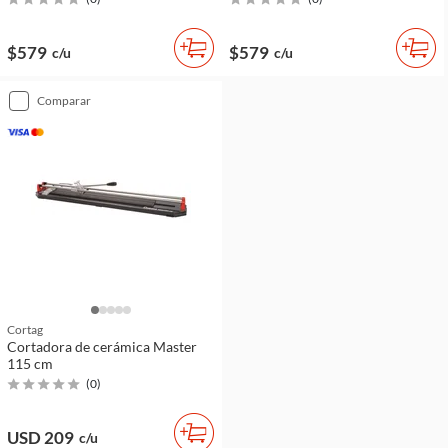
$579
$579
c/u
c/u
comparar
Cortag
Cortadora de cerámica Master
115 cm
(
0
)
USD 209
c/u