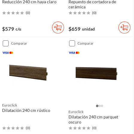
Reducción 240 cm haya claro
Repuesto de cortadora de
cerámica
(
0
)
(
0
)
$579
$659
c/u
unidad
comparar
comparar
Euroclick
Dilatación 240 cm rústico
Euroclick
Dilatación 240 cm parquet
oscuro
(
0
)
(
0
)