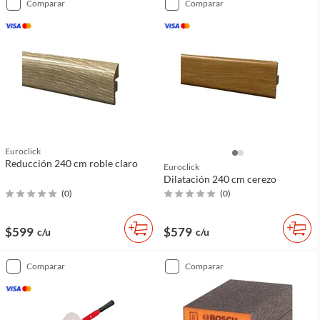
comparar
comparar
Euroclick
Reducción 240 cm roble claro
Euroclick
Dilatación 240 cm cerezo
(
0
)
(
0
)
$599
$579
c/u
c/u
comparar
comparar