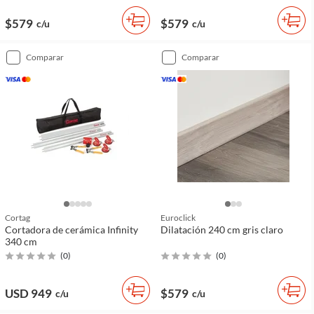
$579
$579
c/u
c/u
comparar
comparar
Cortag
Euroclick
Cortadora de cerámica Infinity
Dilatación 240 cm gris claro
340 cm
(
0
)
(
0
)
USD 949
$579
c/u
c/u