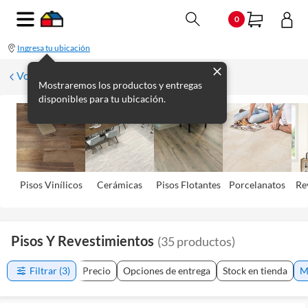
0
Ingresa tu ubicación
Volver
Mostraremos los productos y entregas
disponibles para tu ubicación.
Pisos Viní­licos
Cerámicas
Pisos Flotantes
Porcelanatos
Re
Pisos Y Revestimientos
(
35
productos
)
Filtrar
(3)
Precio
Opciones de entrega
Stock en tienda
M