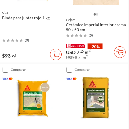
Sika
Binda para juntas rojo 1 kg
Cejatel
Cerámica Imperial interior crema
50 x 50 cm
(
0
)
(
0
)
-20%
2
USD 7
10
m
$93
c/u
2
USD 8
m
90
comparar
comparar