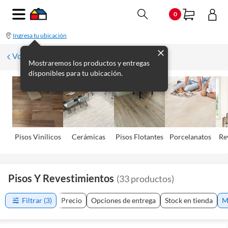
0
Ingresa tu ubicación
Volver
Mostraremos los productos y entregas
disponibles para tu ubicación.
Pisos Viní­licos
Cerámicas
Pisos Flotantes
Porcelanatos
Re
Pisos Y Revestimientos
(
33
productos
)
Filtrar
(3)
Precio
Opciones de entrega
Stock en tienda
M