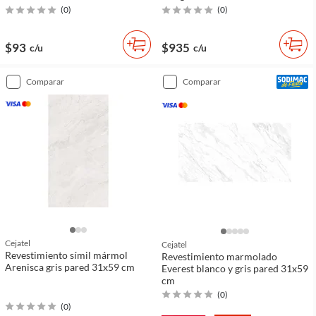
(
0
)
(
0
)
$93
$935
c/u
c/u
comparar
comparar
Cejatel
Cejatel
Revestimiento símil mármol
Revestimiento marmolado
Arenisca gris pared 31x59 cm
Everest blanco y gris pared 31x59
cm
(
0
)
(
0
)