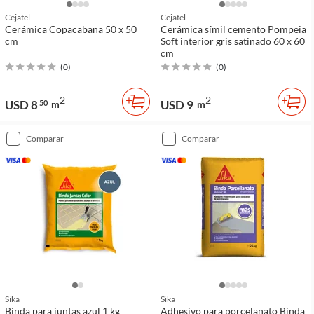
Cejatel
Cejatel
Cerámica Copacabana 50 x 50
Cerámica símil cemento Pompeia
cm
Soft interior gris satinado 60 x 60
cm
(
0
)
(
0
)
2
2
USD 8
USD 9
50
m
m
comparar
comparar
Sika
Sika
Binda para juntas azul 1 kg
Adhesivo para porcelanato Binda