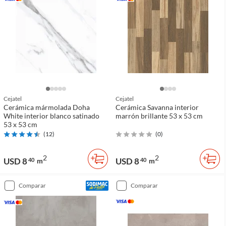
Cejatel
Cejatel
Cerámica mármolada Doha
Cerámica Savanna interior
White interior blanco satinado
marrón brillante 53 x 53 cm
53 x 53 cm
(
12
)
(
0
)
2
2
USD 8
USD 8
40
m
40
m
comparar
comparar