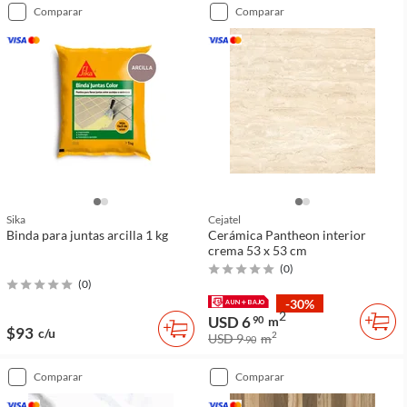
comparar
comparar
Sika
Cejatel
Binda para juntas arcilla 1 kg
Cerámica Pantheon interior
crema 53 x 53 cm
(
0
)
(
0
)
-30%
2
USD 6
90
m
$93
c/u
2
USD 9
m
90
comparar
comparar