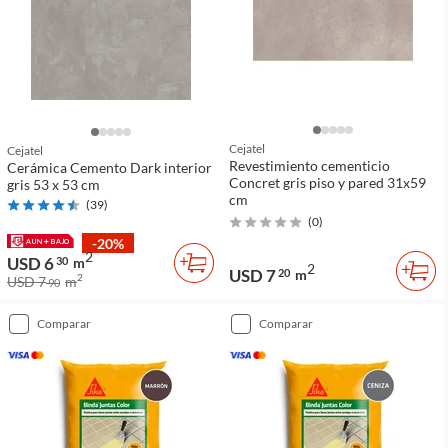
Cejatel
Cejatel
Revestimiento cementicio
Cerámica Cemento Dark interior
Concret gris piso y pared 31x59
gris 53 x 53 cm
cm
(
39
)
(
0
)
-20%
2
USD 6
30
m
2
USD 7
20
m
2
USD 7
m
90
comparar
comparar