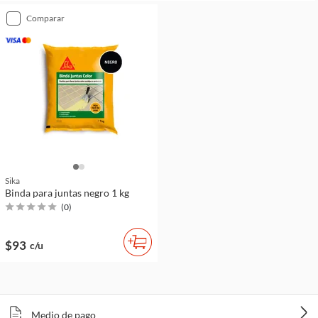
comparar
Sika
Binda para juntas negro 1 kg
(
0
)
$93
c/u
Medio de pago