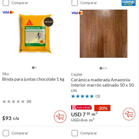
comparar
comparar
Sika
Cejatel
Binda para juntas chocolate 1 kg
Cerámica maderada Amazonia
interior marrón satinado 50 x 50
cm
(
1
)
(
0
)
-20%
2
USD 7
10
m
$93
c/u
2
USD 8
m
90
comparar
comparar