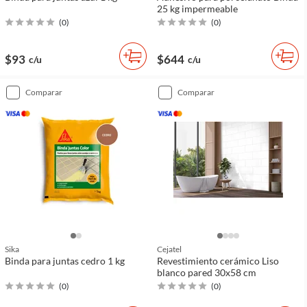
25 kg impermeable
(
0
)
(
0
)
$93
$644
c/u
c/u
comparar
comparar
Sika
Cejatel
Binda para juntas cedro 1 kg
Revestimiento cerámico Liso
blanco pared 30x58 cm
(
0
)
(
0
)