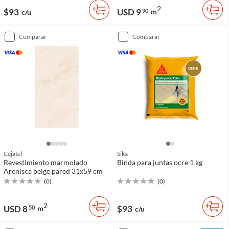
2
$93
USD 9
90
m
c/u
comparar
comparar
Cejatel
Sika
Revestimiento marmolado
Binda para juntas ocre 1 kg
Arenisca beige pared 31x59 cm
(
0
)
(
0
)
2
USD 8
$93
50
m
c/u