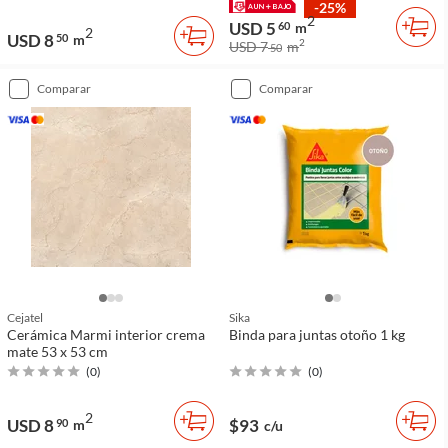
-25%
2
USD 5
60
m
2
USD 8
50
m
2
USD 7
m
50
comparar
comparar
Cejatel
Sika
Cerámica Marmi interior crema
Binda para juntas otoño 1 kg
mate 53 x 53 cm
(
0
)
(
0
)
2
USD 8
$93
90
m
c/u