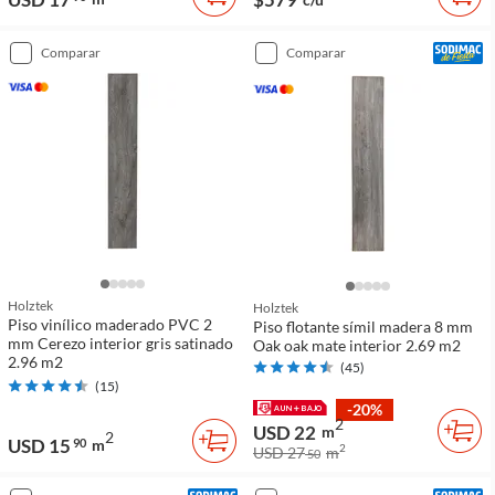
comparar
comparar
Holztek
Holztek
Piso vinílico maderado PVC 2
Piso flotante símil madera 8 mm
mm Cerezo interior gris satinado
Oak oak mate interior 2.69 m2
2.96 m2
(
45
)
(
15
)
-20%
2
USD 22
m
2
USD 15
90
m
2
USD 27
m
50