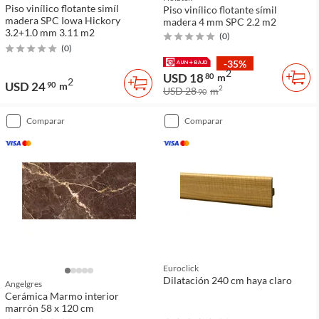
Piso vinílico flotante simíl
Piso vinílico flotante símil
madera SPC Iowa Hickory
madera 4 mm SPC 2.2 m2
3.2+1.0 mm 3.11 m2
(
0
)
(
0
)
-35%
2
USD 18
80
m
2
USD 24
90
m
2
USD 28
m
90
comparar
comparar
Euroclick
Dilatación 240 cm haya claro
Angelgres
Cerámica Marmo interior
marrón 58 x 120 cm