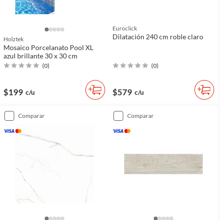
Euroclick
Dilatación 240 cm roble claro
Holztek
Mosaico Porcelanato Pool XL
azul brillante 30 x 30 cm
(
0
)
(
0
)
$199
$579
c/u
c/u
comparar
comparar