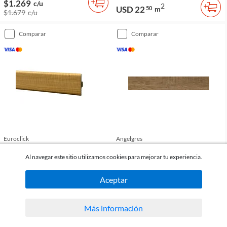
$1.269
c/u
2
USD 22
50
m
$1.679
c/u
comparar
comparar
Euroclick
Angelgres
Dilatación 240 cm haya claro
Cerámica símil madera Pavia
marrón mate 19 x 120 cm
Al navegar este sitio utilizamos cookies para mejorar tu experiencia.
(
0
)
(
0
)
Aceptar
2
$579
USD 17
90
m
c/u
Más información
comparar
comparar