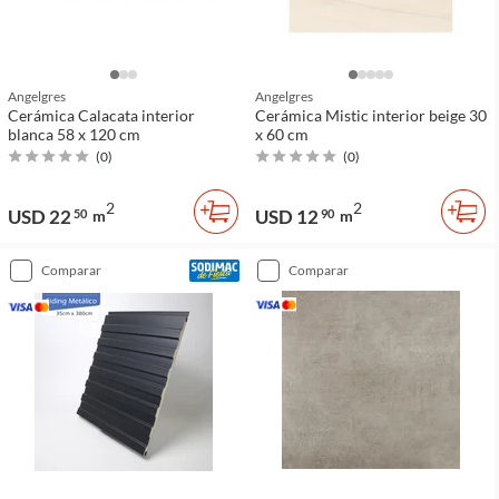
Angelgres
Angelgres
Cerámica Calacata interior
Cerámica Mistic interior beige 30
blanca 58 x 120 cm
x 60 cm
(
0
)
(
0
)
2
2
USD 22
USD 12
50
m
90
m
comparar
comparar