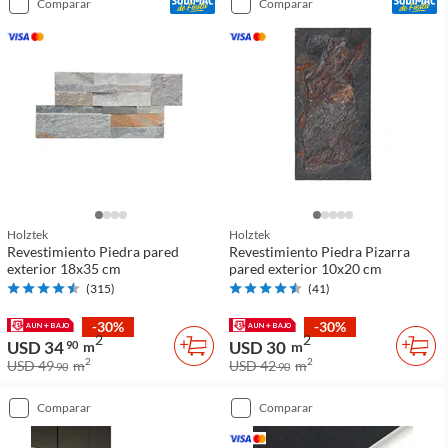
comparar
comparar
Holztek
Holztek
Revestimiento Piedra pared
Revestimiento Piedra Pizarra
exterior 18x35 cm
pared exterior 10x20 cm
(
315
)
(
41
)
-30%
-30%
2
2
USD 34
USD 30
90
m
m
2
2
USD 49
m
USD 42
m
90
90
comparar
comparar