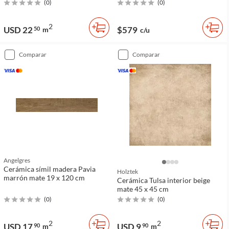
(
0
)
(
0
)
2
USD 22
$579
50
m
c/u
comparar
comparar
Angelgres
Cerámica símil madera Pavia
Holztek
marrón mate 19 x 120 cm
Cerámica Tulsa interior beige
mate 45 x 45 cm
(
0
)
(
0
)
2
2
USD 17
USD 9
90
m
90
m