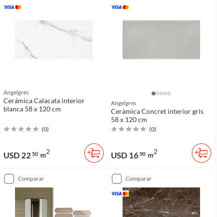
Angelgres
Cerámica Calacata interior
Angelgres
blanca 58 x 120 cm
Cerámica Concret interior gris
58 x 120 cm
(
0
)
(
0
)
2
2
USD 22
USD 16
50
m
90
m
comparar
comparar