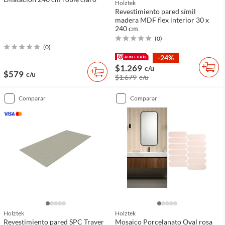
Holztek
Revestimiento pared símil
madera MDF flex interior 30 x
240 cm
(
0
)
(
0
)
-24%
$1.269
c/u
$579
c/u
$1.679
c/u
comparar
comparar
Holztek
Holztek
Revestimiento pared SPC Traver
Mosaico Porcelanato Oval rosa