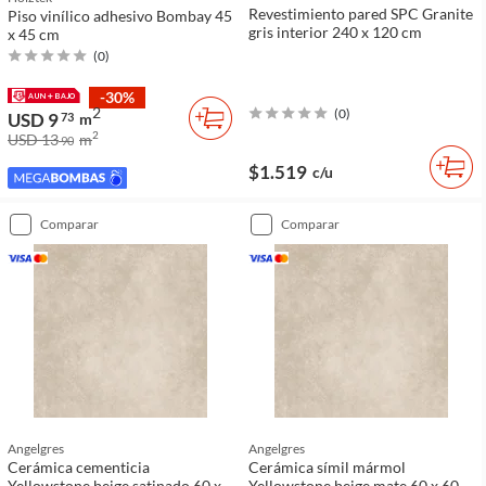
Revestimiento pared SPC Granite
Piso vinílico adhesivo Bombay 45
gris interior 240 x 120 cm
x 45 cm
(
0
)
-30%
2
(
0
)
USD 9
73
m
2
USD 13
m
90
$1.519
c/u
comparar
comparar
Angelgres
Angelgres
Cerámica cementicia
Cerámica símil mármol
Yellowstone beige satinado 60 x
Yellowstone beige mate 60 x 60