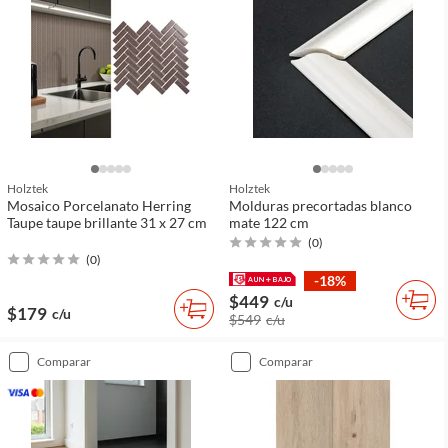
Holztek
Holztek
Mosaico Porcelanato Herring
Molduras precortadas blanco
Taupe taupe brillante 31 x 27 cm
mate 122 cm
(
0
)
(
0
)
-18%
$449
c/u
$179
c/u
$549
c/u
comparar
comparar