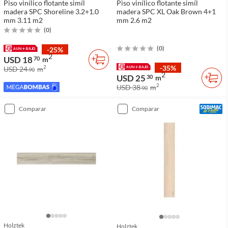
Piso vinílico flotante simíl
Piso vinílico flotante simíl
madera SPC Shoreline 3.2+1.0
madera SPC XL Oak Brown 4+1
mm 3.11 m2
mm 2.6 m2
(
0
)
(
0
)
-25%
2
USD 18
70
m
-35%
2
USD 24
m
90
2
USD 25
30
m
2
USD 38
m
90
comparar
comparar
Holztek
Holztek