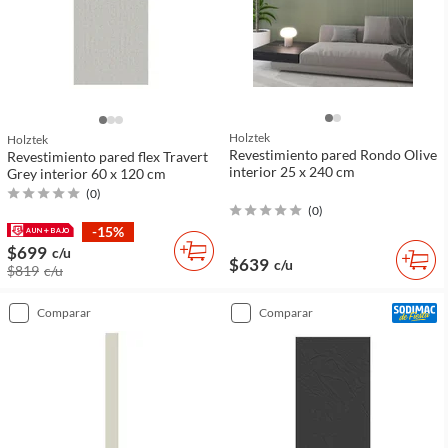
Holztek
Holztek
Revestimiento pared Rondo Olive
Revestimiento pared flex Travert
interior 25 x 240 cm
Grey interior 60 x 120 cm
(
0
)
(
0
)
-15%
$699
c/u
$639
c/u
$819
c/u
comparar
comparar