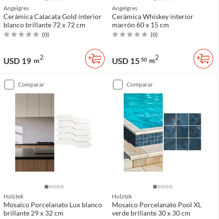
Angelgres
Angelgres
Cerámica Calacata Gold interior
Cerámica Whiskey interior
blanco brillante 72 x 72 cm
marrón 60 x 15 cm
(
0
)
(
0
)
2
2
USD 19
USD 15
m
50
m
comparar
comparar
Holztek
Holztek
Mosaico Porcelanato Lux blanco
Mosaico Porcelanato Pool XL
brillante 29 x 32 cm
verde brillante 30 x 30 cm