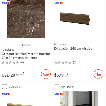
Euroclick
Dilatación 240 cm rústico
Angelgres
Gres porcelánico Marmo interior
72 x 72 cm gris brillante
(
0
)
(
0
)
2
USD 20
$579
50
m
c/u
comparar
comparar