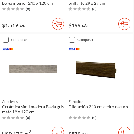
beige interior 240 x 120 cm
brillante 29 x 27 cm
(
0
)
(
0
)
$1.519
$199
c/u
c/u
comparar
comparar
Angelgres
Euroclick
Cerámica símil madera Pavia gris
Dilatación 240 cm cedro oscuro
mate 19 x 120 cm
(
0
)
(
0
)
2
USD 17
$579
90
m
c/u