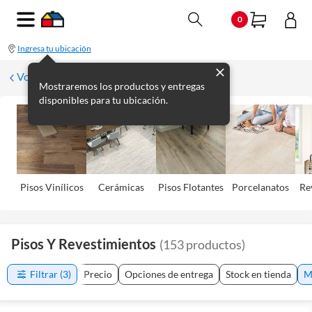
0
Ingresa tu ubicación
Volver
Mostraremos los productos y entregas
disponibles para tu ubicación.
Pisos Viní­licos
Cerámicas
Pisos Flotantes
Porcelanatos
Re
Pisos Y Revestimientos
(
153
productos
)
Filtrar
(3)
Precio
Opciones de entrega
Stock en tienda
M