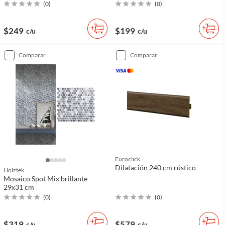
(
0
)
(
0
)
$249
$199
c/u
c/u
comparar
comparar
Euroclick
Dilatación 240 cm rústico
Holztek
Mosaico Spot Mix brillante
29x31 cm
(
0
)
(
0
)
$319
$579
c/u
c/u