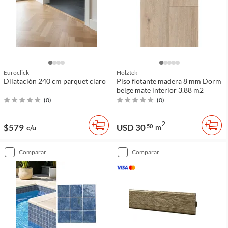
Euroclick
Holztek
Dilatación 240 cm parquet claro
Piso flotante madera 8 mm Dorm
beige mate interior 3.88 m2
(
0
)
(
0
)
2
$579
USD 30
50
m
c/u
comparar
comparar