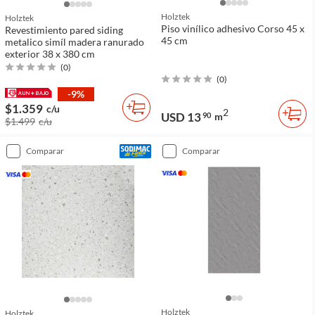
Holztek
Holztek
Piso vinílico adhesivo Corso 45 x
Revestimiento pared siding
45 cm
metalico simíl madera ranurado
exterior 38 x 380 cm
(
0
)
(
0
)
-9%
$1.359
c/u
2
USD 13
90
m
$1.499
c/u
comparar
comparar
Holztek
Holztek