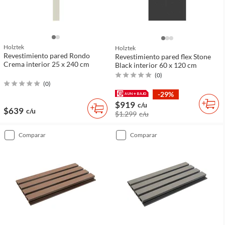
Holztek
Holztek
Revestimiento pared Rondo
Revestimiento pared flex Stone
Crema interior 25 x 240 cm
Black interior 60 x 120 cm
(
0
)
(
0
)
-29%
$919
c/u
$639
c/u
$1.299
c/u
comparar
comparar