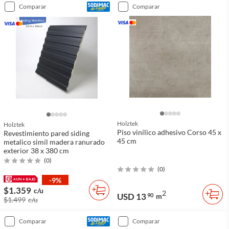
comparar
comparar
Holztek
Holztek
Piso vinílico adhesivo Corso 45 x
Revestimiento pared siding
45 cm
metalico simíl madera ranurado
exterior 38 x 380 cm
(
0
)
(
0
)
-9%
$1.359
c/u
2
USD 13
90
m
$1.499
c/u
comparar
comparar