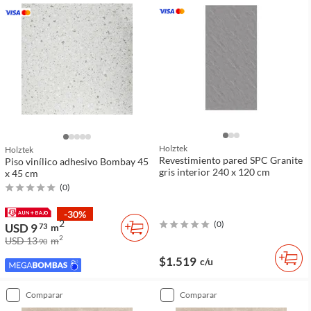
Holztek
Holztek
Revestimiento pared SPC Granite
Piso vinílico adhesivo Bombay 45
gris interior 240 x 120 cm
x 45 cm
(
0
)
-30%
2
(
0
)
USD 9
73
m
2
USD 13
m
90
$1.519
c/u
comparar
comparar