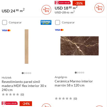
-35%
2
USD 18
80
m
2
USD 24
90
m
2
USD 28
m
90
comparar
comparar
Angelgres
Holztek
Cerámica Marmo interior
Revestimiento pared símil
marrón 58 x 120 cm
madera MDF flex interior 30 x
240 cm
(
0
)
(
0
)
-24%