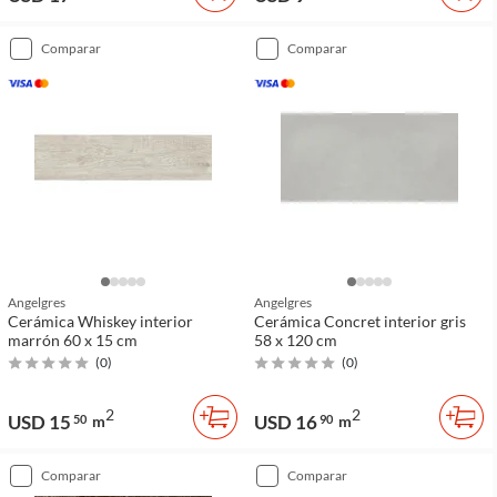
comparar
comparar
Angelgres
Angelgres
Cerámica Whiskey interior
Cerámica Concret interior gris
marrón 60 x 15 cm
58 x 120 cm
(
0
)
(
0
)
2
2
USD 15
USD 16
50
m
90
m
comparar
comparar