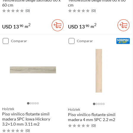
60 cm
cm
(
0
)
(
0
)
2
2
USD 13
USD 13
90
m
90
m
comparar
comparar
Holztek
Holztek
Piso vinílico flotante simíl
Piso vinílico flotante símil
madera SPC Iowa Hickory
madera 4 mm SPC 2.2 m2
3.2+1.0 mm 3.11 m2
(
0
)
(
0
)