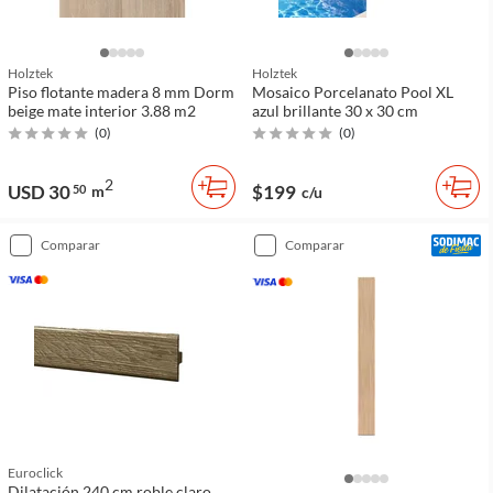
Holztek
Holztek
Piso flotante madera 8 mm Dorm
Mosaico Porcelanato Pool XL
beige mate interior 3.88 m2
azul brillante 30 x 30 cm
(
0
)
(
0
)
2
USD 30
$199
50
m
c/u
comparar
comparar
Euroclick
Dilatación 240 cm roble claro