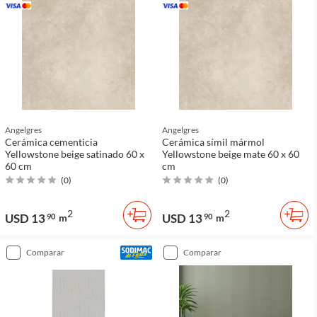
Angelgres
Angelgres
Cerámica cementicia
Cerámica símil mármol
Yellowstone beige satinado 60 x
Yellowstone beige mate 60 x 60
60 cm
cm
(
0
)
(
0
)
2
2
USD 13
USD 13
90
m
90
m
comparar
comparar