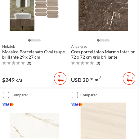
Holztek
Angelgres
Mosaico Porcelanato Oval taupe
Gres porcelánico Marmo interior
brillante 29 x 27 cm
72 x 72 cm gris brillante
(
0
)
(
0
)
2
$249
USD 20
50
m
c/u
comparar
comparar