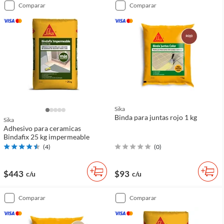
comparar
comparar
Sika
Binda para juntas rojo 1 kg
Sika
Adhesivo para ceramicas
Bindafix 25 kg impermeable
(
4
)
(
0
)
$443
$93
c/u
c/u
comparar
comparar