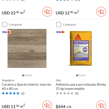
2
2
USD 22
USD 12
50
m
90
m
comparar
comparar
Angelgres
Sika
Cerámica Sparta interior marrón
Adhesivo para porcelanato Binda
60 x 60 cm
25 kg impermeable
(
2
)
(
0
)
2
USD 11
$644
50
m
c/u