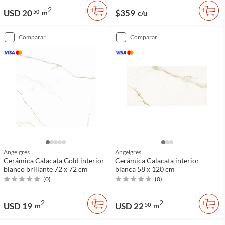
2
USD 20
$359
50
m
c/u
comparar
comparar
Angelgres
Angelgres
Cerámica Calacata Gold interior
Cerámica Calacata interior
blanco brillante 72 x 72 cm
blanca 58 x 120 cm
(
0
)
(
0
)
2
2
USD 19
USD 22
m
50
m