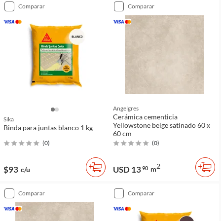
comparar
comparar
Angelgres
Cerámica cementicia
Sika
Yellowstone beige satinado 60 x
Binda para juntas blanco 1 kg
60 cm
(
0
)
(
0
)
2
$93
USD 13
90
m
c/u
comparar
comparar