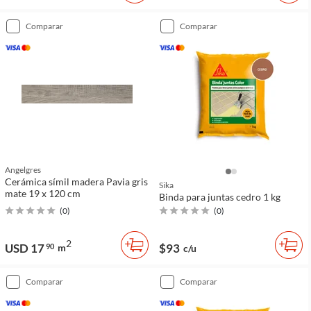
comparar
comparar
Angelgres
Cerámica símil madera Pavia gris
Sika
mate 19 x 120 cm
Binda para juntas cedro 1 kg
(
0
)
(
0
)
2
USD 17
$93
90
m
c/u
comparar
comparar