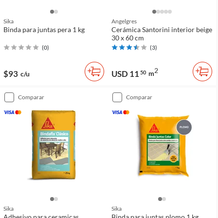
Sika
Angelgres
Binda para juntas pera 1 kg
Cerámica Santorini interior beige
30 x 60 cm
(
0
)
(
3
)
2
$93
USD 11
50
m
c/u
comparar
comparar
Sika
Sika
Adhesivo para ceramicas
Binda para juntas plomo 1 kg