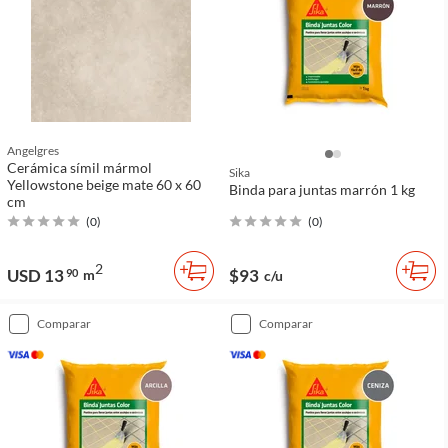
Angelgres
Cerámica símil mármol
Sika
Yellowstone beige mate 60 x 60
Binda para juntas marrón 1 kg
cm
(
0
)
(
0
)
2
USD 13
$93
90
m
c/u
comparar
comparar