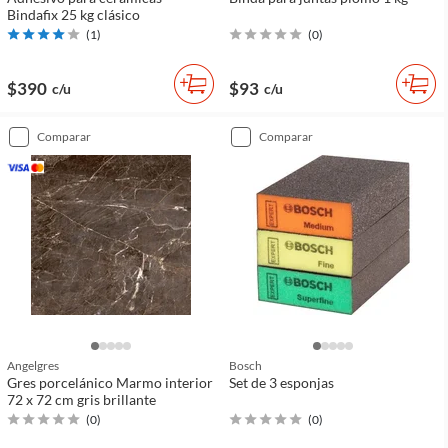
Bindafix 25 kg clásico
(
1
)
(
0
)
$390
$93
c/u
c/u
comparar
comparar
Angelgres
Bosch
Gres porcelánico Marmo interior
Set de 3 esponjas
72 x 72 cm gris brillante
(
0
)
(
0
)