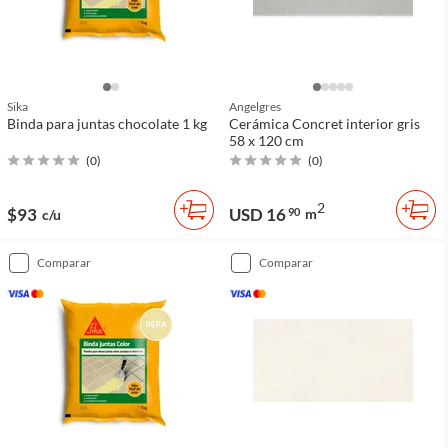
Sika
Angelgres
Binda para juntas chocolate 1 kg
Cerámica Concret interior gris
58 x 120 cm
(
0
)
(
0
)
2
$93
USD 16
90
m
c/u
comparar
comparar