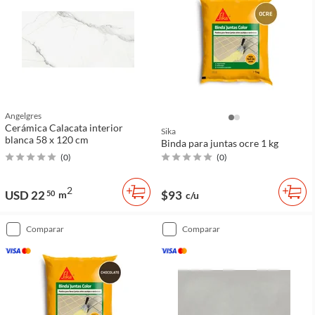
Angelgres
Cerámica Calacata interior
Sika
blanca 58 x 120 cm
Binda para juntas ocre 1 kg
(
0
)
(
0
)
2
USD 22
$93
50
m
c/u
comparar
comparar