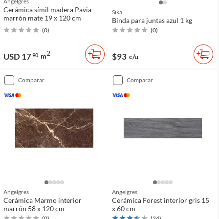
Angelgres
Cerámica símil madera Pavia
Sika
marrón mate 19 x 120 cm
Binda para juntas azul 1 kg
(
0
)
(
0
)
2
USD 17
$93
90
m
c/u
comparar
comparar
Angelgres
Angelgres
Cerámica Marmo interior
Cerámica Forest interior gris 15
marrón 58 x 120 cm
x 60 cm
(
0
)
(
24
)