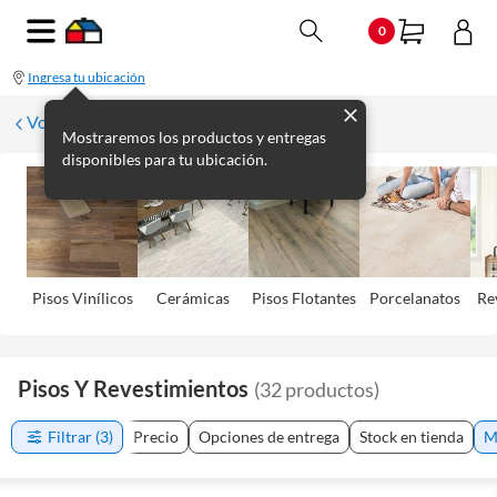
0
Ingresa tu ubicación
Volver
Mostraremos los productos y entregas
disponibles para tu ubicación.
Pisos Viní­licos
Cerámicas
Pisos Flotantes
Porcelanatos
Re
Pisos Y Revestimientos
(
32
productos
)
Filtrar
(3)
Precio
Opciones de entrega
Stock en tienda
M