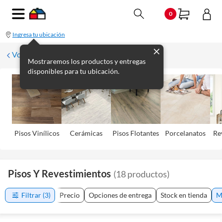
0
Ingresa tu ubicación
Volver
Mostraremos los productos y entregas
disponibles para tu ubicación.
Pisos Viní­licos
Cerámicas
Pisos Flotantes
Porcelanatos
Re
Pisos Y Revestimientos
(
18
productos
)
Filtrar
(3)
Precio
Opciones de entrega
Stock en tienda
M