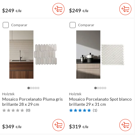
$249
$249
c/u
c/u
comparar
comparar
Holztek
Holztek
Mosaico Porcelanato Pluma gris
Mosaico Porcelanato Spot blanco
brillante 28 x 29 cm
brillante 29 x 31 cm
(
0
)
(
1
)
$349
$319
c/u
c/u