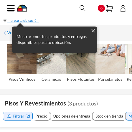
0
Ingresa tu ubicación
Volver
Mostraremos los productos y entregas
disponibles para tu ubicación.
Pisos Viní­licos
Cerámicas
Pisos Flotantes
Porcelanatos
Re
Pisos Y Revestimientos
(
3
productos
)
Filtrar
(2)
Precio
Opciones de entrega
Stock en tienda
M