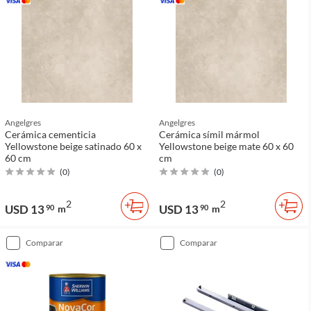
Angelgres
Angelgres
Cerámica cementicia
Cerámica símil mármol
Yellowstone beige satinado 60 x
Yellowstone beige mate 60 x 60
60 cm
cm
(
0
)
(
0
)
2
2
USD 13
USD 13
90
m
90
m
comparar
comparar