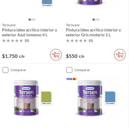
Tersuave
Tersuave
Pintura látex acrílico interior y
Pintura látex acrílico interior y
exterior Azul inmenso 4 L
exterior Gris misterio 1 L
(
0
)
(
0
)
$1.750
$550
c/u
c/u
comparar
comparar