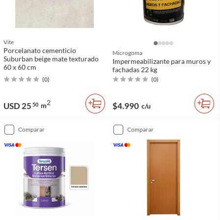
Vite
Porcelanato cementicio
Microgoma
Suburban beige mate texturado
Impermeabilizante para muros y
60 x 60 cm
fachadas 22 kg
(
0
)
(
0
)
2
USD 25
$4.990
50
m
c/u
comparar
comparar