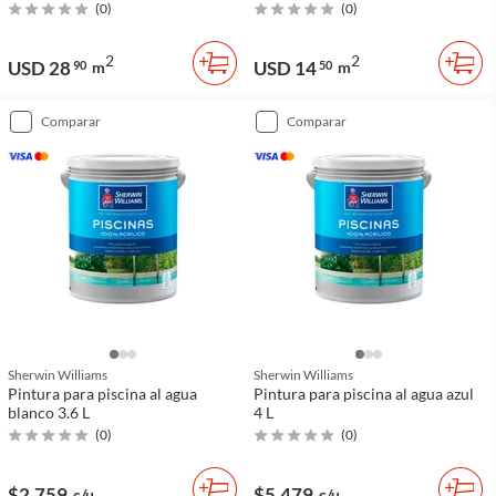
(
0
)
(
0
)
2
2
USD 28
USD 14
90
m
50
m
comparar
comparar
Sherwin Williams
Sherwin Williams
Pintura para piscina al agua
Pintura para piscina al agua azul
blanco 3.6 L
4 L
(
0
)
(
0
)
$2.759
$5.479
c/u
c/u