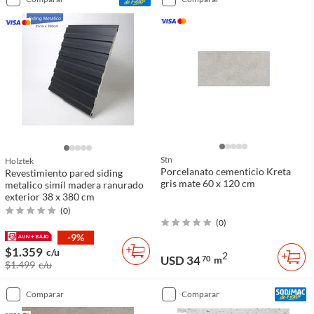
Stn
Holztek
Porcelanato cementicio Kreta
Revestimiento pared siding
gris mate 60 x 120 cm
metalico simíl madera ranurado
exterior 38 x 380 cm
(
0
)
(
0
)
-9%
$1.359
c/u
2
USD 34
70
m
$1.499
c/u
comparar
comparar