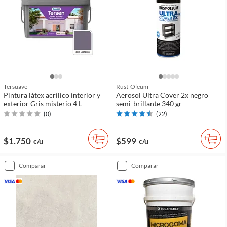
Tersuave
Rust-Oleum
Pintura látex acrílico interior y
Aerosol Ultra Cover 2x negro
exterior Gris misterio 4 L
semi-brillante 340 gr
(
0
)
(
22
)
$1.750
$599
c/u
c/u
comparar
comparar