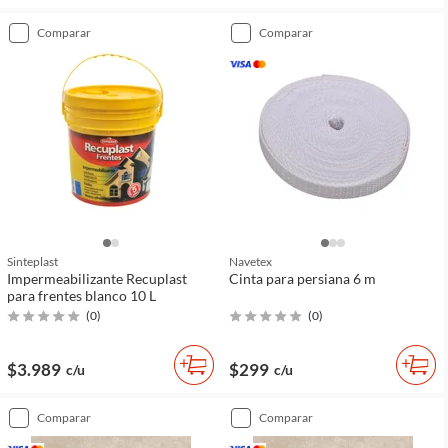
comparar
comparar
Sinteplast
Navetex
Impermeabilizante Recuplast
Cinta para persiana 6 m
para frentes blanco 10 L
(
0
)
(
0
)
$3.989
$299
c/u
c/u
comparar
comparar