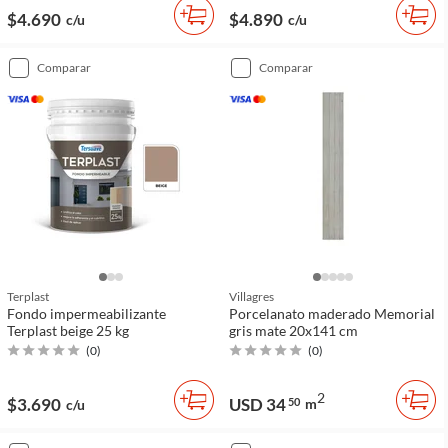
$4.690
$4.890
c/u
c/u
comparar
comparar
Terplast
Villagres
Fondo impermeabilizante
Porcelanato maderado Memorial
Terplast beige 25 kg
gris mate 20x141 cm
(
0
)
(
0
)
2
$3.690
USD 34
50
m
c/u