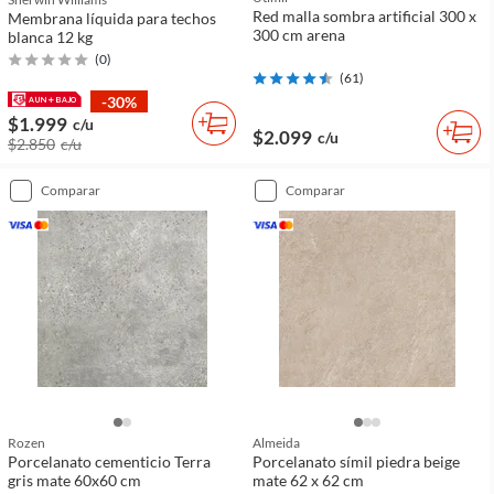
Red malla sombra artificial 300 x
Membrana líquida para techos
300 cm arena
blanca 12 kg
(
0
)
(
61
)
-30%
$1.999
c/u
$2.099
c/u
$2.850
c/u
comparar
comparar
Rozen
Almeida
Porcelanato cementicio Terra
Porcelanato símil piedra beige
gris mate 60x60 cm
mate 62 x 62 cm