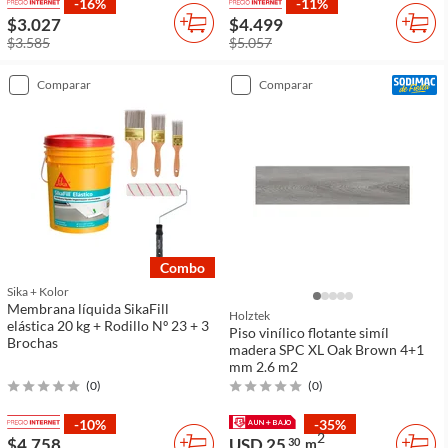
-16%
-11%
$3.027
$4.499
$3.585
$5.057
comparar
comparar
combo
Sika + Kolor
Membrana líquida SikaFill
Holztek
elástica 20 kg + Rodillo Nº 23 + 3
Piso vinílico flotante simíl
Brochas
madera SPC XL Oak Brown 4+1
mm 2.6 m2
(
0
)
(
0
)
-10%
-35%
2
$4.758
USD 25
30
m