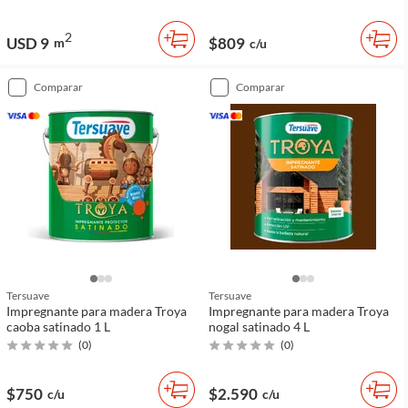
2
USD 9
$809
m
c/u
comparar
comparar
Tersuave
Tersuave
Impregnante para madera Troya
Impregnante para madera Troya
caoba satinado 1 L
nogal satinado 4 L
(
0
)
(
0
)
$750
$2.590
c/u
c/u