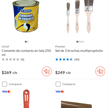
Unisil
Premier
Cemento de contacto en lata 250
Set de 3 brochas multipropósito
ml
(
0
)
(
49
)
$269
$249
c/u
c/u
comparar
comparar