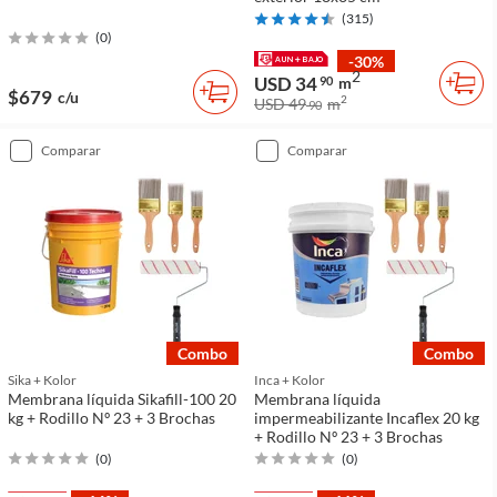
(
315
)
(
0
)
-30%
2
USD 34
90
m
$679
c/u
2
USD 49
m
90
comparar
comparar
combo
combo
Sika + Kolor
Inca + Kolor
Membrana líquida Sikafill-100 20
Membrana líquida
kg + Rodillo Nº 23 + 3 Brochas
impermeabilizante Incaflex 20 kg
+ Rodillo Nº 23 + 3 Brochas
(
0
)
(
0
)