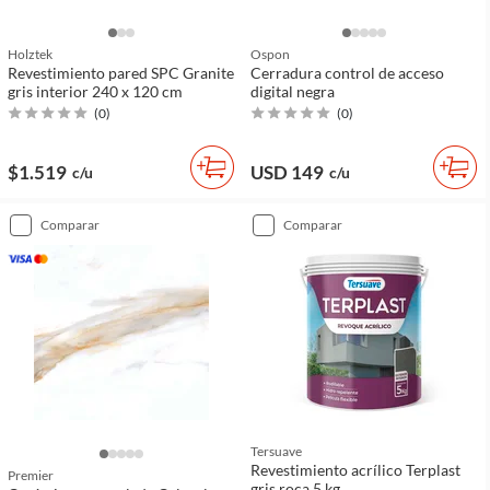
Holztek
Ospon
Revestimiento pared SPC Granite
Cerradura control de acceso
gris interior 240 x 120 cm
digital negra
(
0
)
(
0
)
$1.519
USD 149
c/u
c/u
comparar
comparar
Tersuave
Revestimiento acrílico Terplast
Premier
gris roca 5 kg