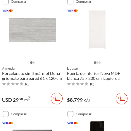
comparar
comparar
Almeida
Lidasur
Porcelanato símil mármol Duna
Puerta de interior Nova MDF
gris mate para pared 61 x 120 cm
blanca 75 x 200 cm izquierda
(
0
)
(
0
)
2
USD 29
$8.799
90
m
c/u
comparar
comparar