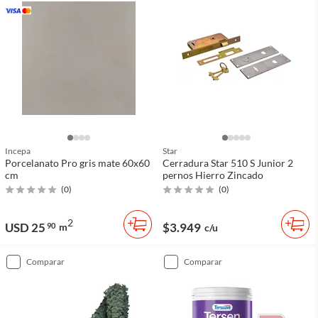
Incepa
Star
Porcelanato Pro gris mate 60x60
Cerradura Star 510 S Junior 2
cm
pernos Hierro Zincado
(
0
)
(
0
)
2
USD 25
$3.949
90
m
c/u
comparar
comparar