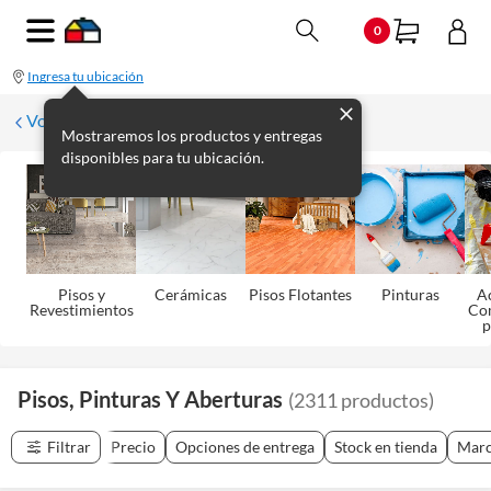
0
Ingresa tu ubicación
Volver
Mostraremos los productos y entregas
disponibles para tu ubicación.
Pisos y
Cerámicas
Pisos Flotantes
Pinturas
Ac
Revestimientos
Co
p
Pisos, Pinturas Y Aberturas
(
2311
productos
)
Filtrar
Precio
Opciones de entrega
Stock en tienda
Mar