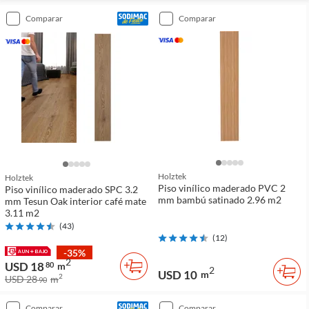
comparar
comparar
Holztek
Holztek
Piso vinílico maderado PVC 2
Piso vinílico maderado SPC 3.2
mm bambú satinado 2.96 m2
mm Tesun Oak interior café mate
3.11 m2
(
43
)
(
12
)
-35%
2
USD 18
80
m
2
USD 10
m
2
USD 28
m
90
comparar
comparar