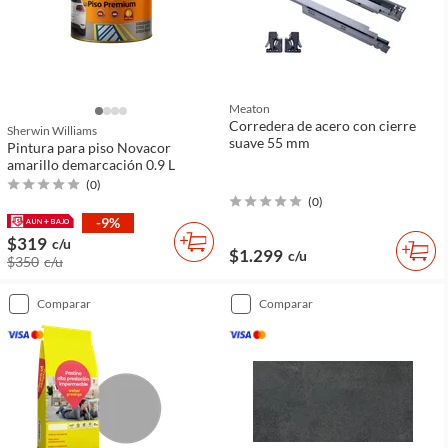
Meaton
Corredera de acero con cierre
Sherwin Williams
suave 55 mm
Pintura para piso Novacor
amarillo demarcación 0.9 L
(
0
)
(
0
)
-9%
$319
c/u
$1.299
c/u
$350
c/u
comparar
comparar