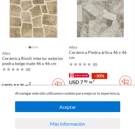
Allpa
Cerámica Piedra ártica 46 x 46
Allpa
cm
Cerámica Rivoli interior exterior
piedra beige mate 46 x 46 cm
(
0
)
(
0
)
-30%
2
USD 7
90
m
2
USD 11
30
m
2
USD 11
m
30
Al navegar este sitio utilizamos cookies para mejorar tu experiencia.
comparar
comparar
Aceptar
Más información