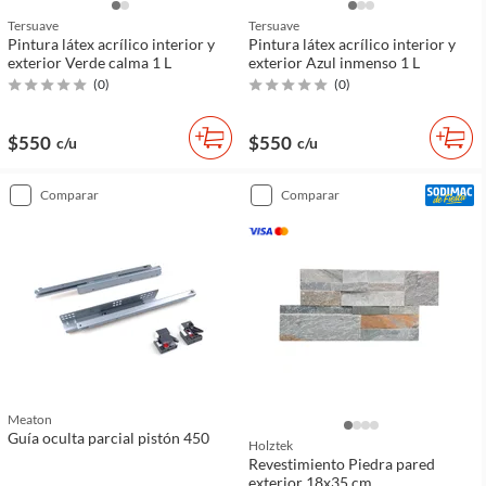
Tersuave
Tersuave
Pintura látex acrílico interior y
Pintura látex acrílico interior y
exterior Verde calma 1 L
exterior Azul inmenso 1 L
(
0
)
(
0
)
$550
$550
c/u
c/u
comparar
comparar
Meaton
Guía oculta parcial pistón 450
Holztek
Revestimiento Piedra pared
exterior 18x35 cm