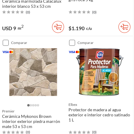
Cerámica marmolada Calacalux
interior blanco 53 x 53 cm
(
0
)
(
0
)
2
USD 9
$1.190
m
c/u
comparar
comparar
Elbex
Protector de madera al agua
Premier
exterior e interior cedro satinado
Cerámica Mykonos Brown
1 L
interior exterior piedra marrón
mate 53 x 53 cm
(
0
)
(
0
)