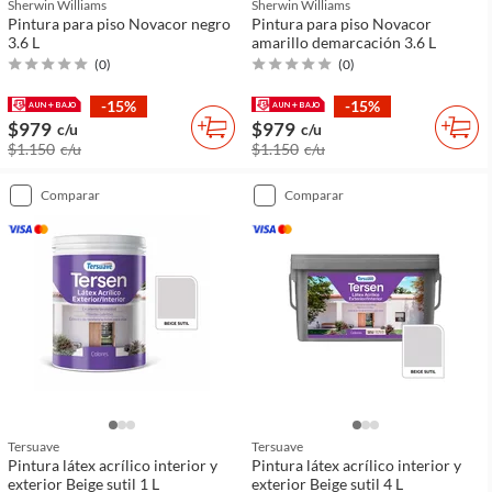
Sherwin Williams
Sherwin Williams
Pintura para piso Novacor negro
Pintura para piso Novacor
3.6 L
amarillo demarcación 3.6 L
(
0
)
(
0
)
-15%
-15%
$979
$979
c/u
c/u
$1.150
c/u
$1.150
c/u
comparar
comparar
Tersuave
Tersuave
Pintura látex acrílico interior y
Pintura látex acrílico interior y
exterior Beige sutil 1 L
exterior Beige sutil 4 L