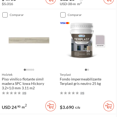
2
$5.316
USD 38
m
90
comparar
comparar
Holztek
Terplast
Piso vinílico flotante simíl
Fondo impermeabilizante
madera SPC Iowa Hickory
Terplast gris neutro 25 kg
3.2+1.0 mm 3.11 m2
(
0
)
(
0
)
2
USD 24
$3.690
90
m
c/u