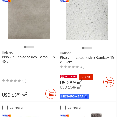
Holztek
Holztek
Piso vinílico adhesivo Corso 45 x
Piso vinílico adhesivo Bombay 45
45 cm
x 45 cm
(
0
)
-30%
2
(
0
)
USD 9
73
m
2
USD 13
m
90
2
USD 13
90
m
comparar
comparar