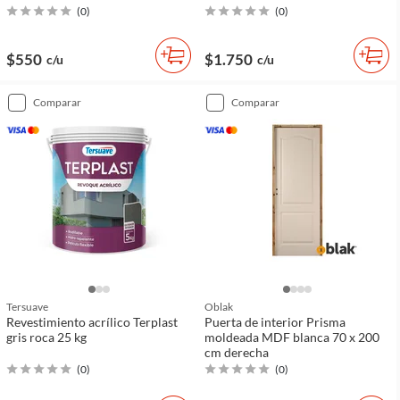
(
0
)
(
0
)
$550
$1.750
c/u
c/u
comparar
comparar
Tersuave
Oblak
Revestimiento acrílico Terplast
Puerta de interior Prisma
gris roca 25 kg
moldeada MDF blanca 70 x 200
cm derecha
(
0
)
(
0
)