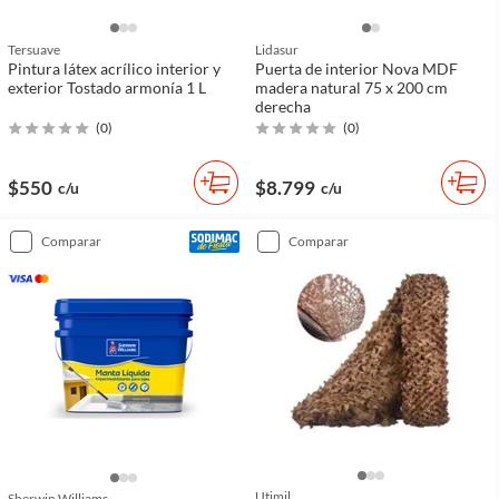
Tersuave
Lidasur
Pintura látex acrílico interior y
Puerta de interior Nova MDF
exterior Tostado armonía 1 L
madera natural 75 x 200 cm
derecha
(
0
)
(
0
)
$550
$8.799
c/u
c/u
comparar
comparar
Utimil
Sherwin Williams