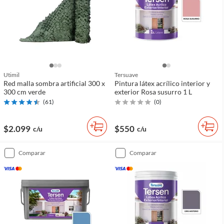
Utimil
Tersuave
Red malla sombra artificial 300 x
Pintura látex acrílico interior y
300 cm verde
exterior Rosa susurro 1 L
(
61
)
(
0
)
$2.099
$550
c/u
c/u
comparar
comparar