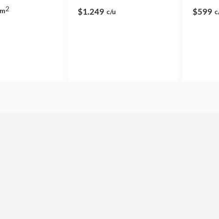
2
m
$1.249
$599
c/u
c