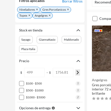
Filtros aplicados
Borrar filtros
Recomend
Niveladores
Gres Porcelanicos
Topex
Angelgres
compa
Stock en tienda
Sayago
Giannattasio
Maldonado
Plaza Italia
Precio
-
$
$
Angelgres
1
$100 - $500
Gres porce
interior 72 
1
$500 - $1000
brillante
2
$1000 - $5000
Opciones de entrega