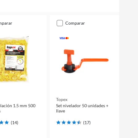
mparar
comparar
Topex
elación 1.5 mm 500
Set nivelador 50 unidades +
s
llave
(
14
)
(
17
)