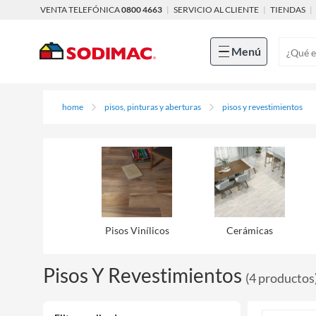
VENTA TELEFÓNICA
0800 4663
|
SERVICIO AL CLIENTE
|
TIENDAS
|
Menú
home
pisos, pinturas y aberturas
pisos y revestimientos
Pisos Viní­licos
Cerámicas
Pisos Y Revestimientos
(
4
productos