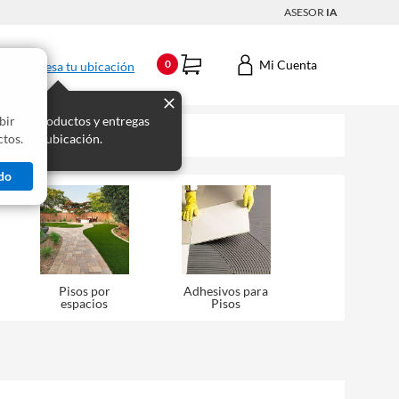
ASESOR
IA
Mi Cuenta
0
Ingresa tu ubicación
bir
s los productos y entregas
tos.
 para tu ubicación.
do
Pisos por
Adhesivos para
espacios
Pisos