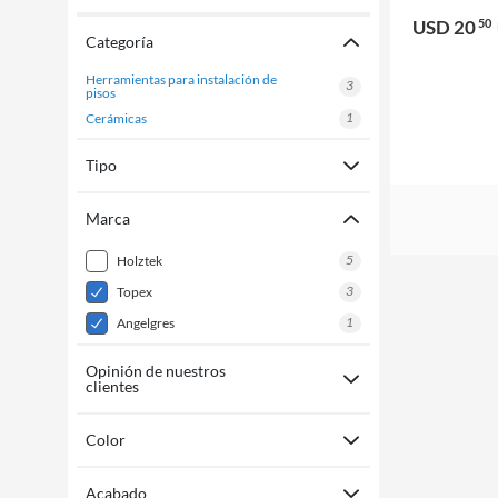
USD 20
50
Categoría
herramientas para instalación de
3
pisos
1
cerámicas
Tipo
Marca
5
holztek
3
topex
1
angelgres
Opinión de nuestros
clientes
Color
Acabado