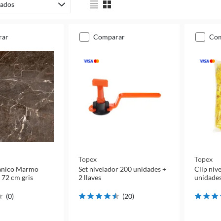
ados
rar
comparar
co
Topex
Topex
lánico Marmo
Set nivelador 200 unidades +
Clip niv
x 72 cm gris
2 llaves
unidade
(
0
)
(
20
)