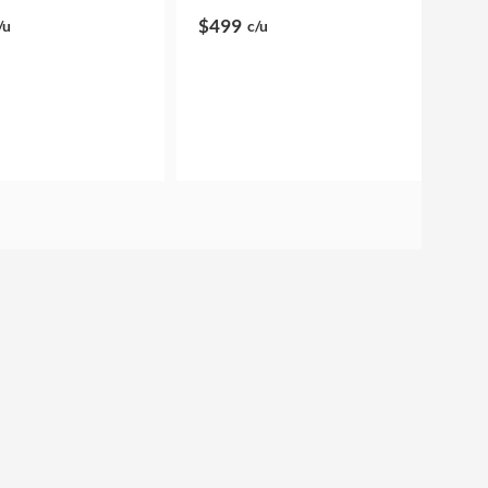
$499
/u
c/u