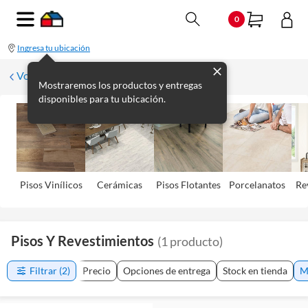
0
Ingresa tu ubicación
Volver
Mostraremos los productos y entregas
disponibles para tu ubicación.
Pisos Viní­licos
Cerámicas
Pisos Flotantes
Porcelanatos
Re
Pisos Y Revestimientos
(
1
producto
)
Filtrar
(2)
Precio
Opciones de entrega
Stock en tienda
M