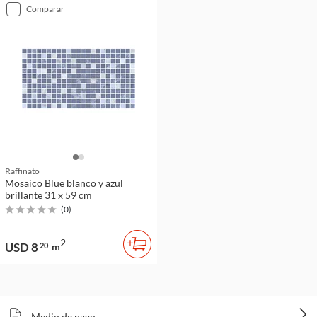
comparar
Raffinato
Mosaico Blue blanco y azul
brillante 31 x 59 cm
(
0
)
2
USD 8
20
m
Medio de pago