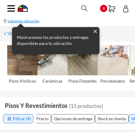
0
Ingresa tu ubicación
Volver
Mostraremos los productos y entregas
disponibles para tu ubicación.
Pisos Viní­licos
Cerámicas
Pisos Flotantes
Porcelanatos
Re
Pisos Y Revestimientos
(
15
productos
)
Filtrar
(4)
Precio
Opciones de entrega
Stock en tienda
M