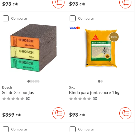
$93
$93
c/u
c/u
comparar
comparar
Bosch
Sika
Set de 3 esponjas
Binda para juntas ocre 1 kg
(
0
)
(
0
)
$359
$93
c/u
c/u
comparar
comparar