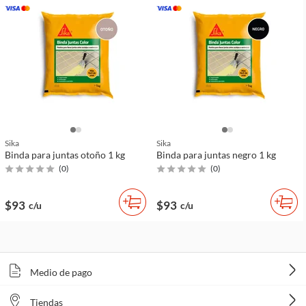
Sika
Sika
Binda para juntas otoño 1 kg
Binda para juntas negro 1 kg
(
0
)
(
0
)
$93
$93
c/u
c/u
Medio de pago
Tiendas