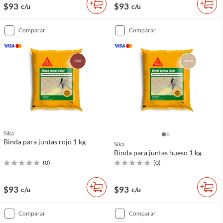
$93
$93
c/u
c/u
comparar
comparar
Sika
Binda para juntas rojo 1 kg
Sika
Binda para juntas hueso 1 kg
(
0
)
(
0
)
$93
$93
c/u
c/u
comparar
comparar