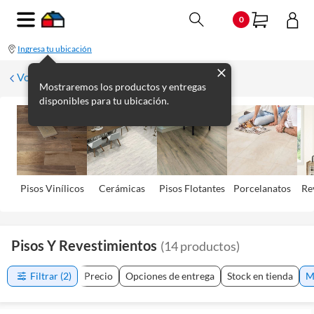
0
Ingresa tu ubicación
Volver
Mostraremos los productos y entregas
disponibles para tu ubicación.
Pisos Viní­licos
Cerámicas
Pisos Flotantes
Porcelanatos
Re
Pisos Y Revestimientos
(
14
productos
)
Filtrar
(2)
Precio
Opciones de entrega
Stock en tienda
M