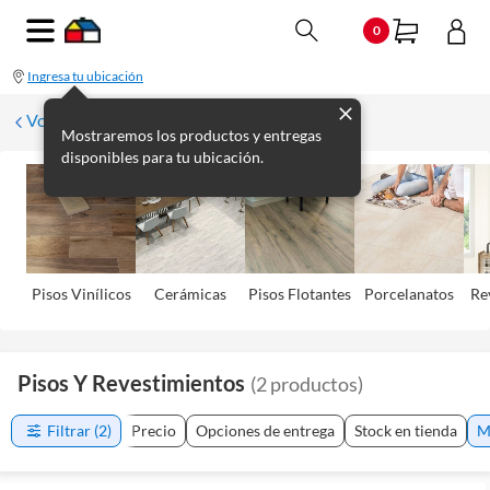
0
Ingresa tu ubicación
Volver
Mostraremos los productos y entregas
disponibles para tu ubicación.
Pisos Viní­licos
Cerámicas
Pisos Flotantes
Porcelanatos
Re
Pisos Y Revestimientos
(
2
productos
)
Filtrar
(2)
Precio
Opciones de entrega
Stock en tienda
M