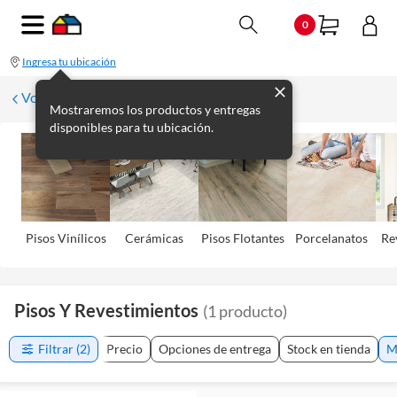
0
Ingresa tu ubicación
Volver
Mostraremos los productos y entregas
disponibles para tu ubicación.
Pisos Viní­licos
Cerámicas
Pisos Flotantes
Porcelanatos
Re
Pisos Y Revestimientos
(
1
producto
)
Filtrar
(2)
Precio
Opciones de entrega
Stock en tienda
M