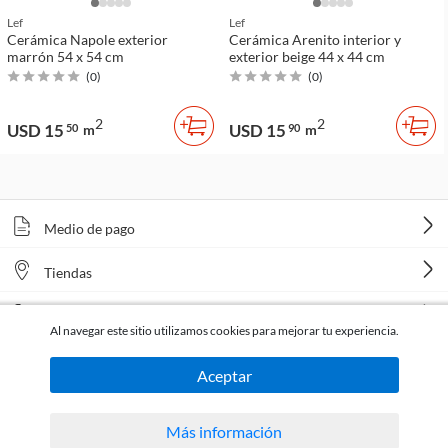
Lef
Lef
Cerámica Napole exterior
Cerámica Arenito interior y
marrón 54 x 54 cm
exterior beige 44 x 44 cm
(
0
)
(
0
)
2
2
USD 15
USD 15
50
m
90
m
Medio de pago
Tiendas
Venta telefónica
Al navegar este sitio utilizamos cookies para mejorar tu experiencia.
Aceptar
Más información
Todos los derechos reservados Homecenter Sodimac S.A. | R.U.T. 216996650015.