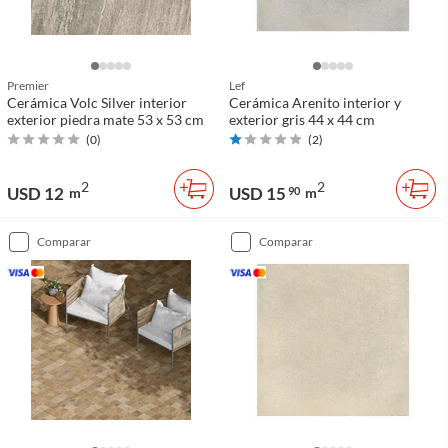
Premier
Lef
Cerámica Volc Silver interior
Cerámica Arenito interior y
exterior piedra mate 53 x 53 cm
exterior gris 44 x 44 cm
(
0
)
(
2
)
2
2
USD 12
USD 15
m
90
m
comparar
comparar