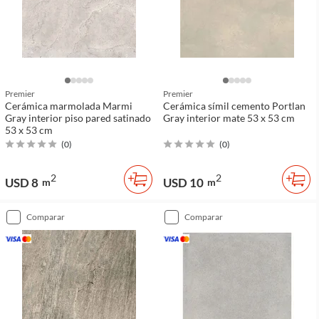
Premier
Premier
Cerámica marmolada Marmi
Cerámica símil cemento Portlan
Gray interior piso pared satinado
Gray interior mate 53 x 53 cm
53 x 53 cm
(
0
)
(
0
)
2
2
USD 8
USD 10
m
m
comparar
comparar