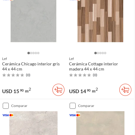
Lef
Lef
Cerámica Chicago interior gris
Cerámica Cottage interior
44 x 44 cm
madera 44 x 44 cm
(
0
)
(
0
)
2
2
USD 15
USD 14
90
m
90
m
comparar
comparar