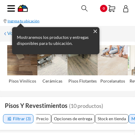
0
Ingresa tu ubicación
Volver
Mostraremos los productos y entregas
disponibles para tu ubicación.
Pisos Viní­licos
Cerámicas
Pisos Flotantes
Porcelanatos
Re
Pisos Y Revestimientos
(
10
productos
)
Filtrar
(3)
Precio
Opciones de entrega
Stock en tienda
M