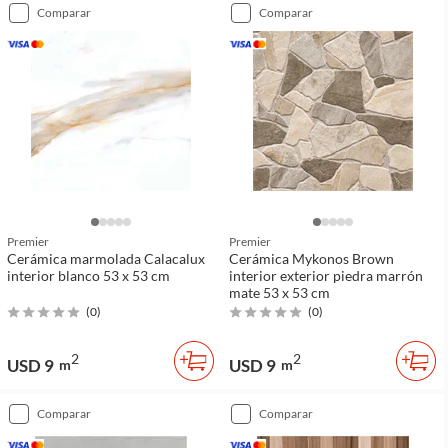
comparar
comparar
Premier
Premier
Cerámica marmolada Calacalux
Cerámica Mykonos Brown
interior blanco 53 x 53 cm
interior exterior piedra marrón
mate 53 x 53 cm
(
0
)
(
0
)
2
2
USD 9
USD 9
m
m
comparar
comparar