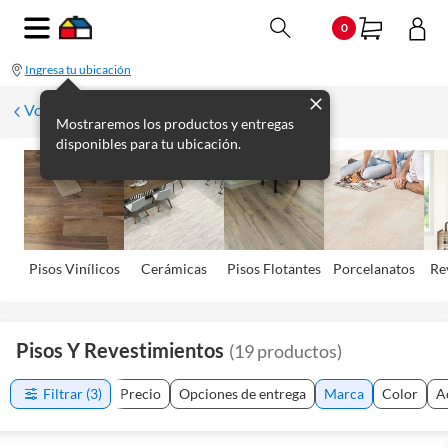
0
Ingresa tu ubicación
Volver
Mostraremos los productos y entregas
disponibles para tu ubicación.
Pisos Viní­licos
Cerámicas
Pisos Flotantes
Porcelanatos
Re
Pisos Y Revestimientos
(
19
productos
)
Filtrar
(3)
Precio
Opciones de entrega
Marca
Color
A