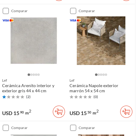
comparar
comparar
Lef
Lef
Cerámica Arenito interior y
Cerámica Napole exterior
exterior gris 44 x 44 cm
marrón 54 x 54 cm
(
2
)
(
0
)
2
2
USD 15
USD 15
90
m
50
m
comparar
comparar