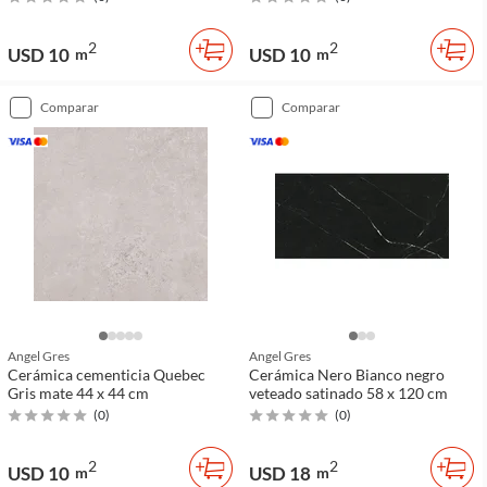
2
2
USD 10
USD 10
m
m
comparar
comparar
Angel Gres
Angel Gres
Cerámica cementicia Quebec
Cerámica Nero Bianco negro
Gris mate 44 x 44 cm
veteado satinado 58 x 120 cm
(
0
)
(
0
)
2
2
USD 10
USD 18
m
m