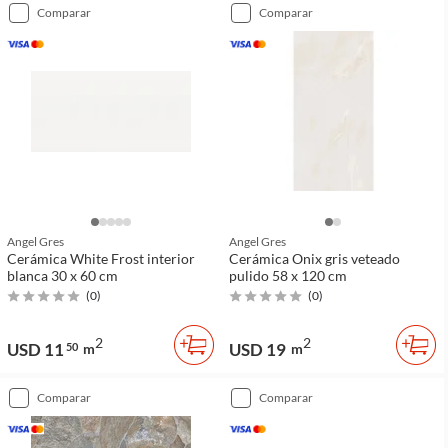
comparar
comparar
Angel Gres
Angel Gres
Cerámica White Frost interior
Cerámica Onix gris veteado
blanca 30 x 60 cm
pulido 58 x 120 cm
(
0
)
(
0
)
2
2
USD 11
USD 19
50
m
m
comparar
comparar