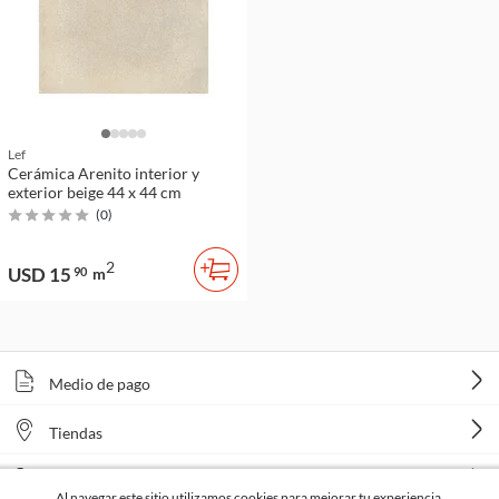
Lef
Cerámica Arenito interior y
exterior beige 44 x 44 cm
(
0
)
2
USD 15
90
m
Medio de pago
Tiendas
Venta telefónica
Al navegar este sitio utilizamos cookies para mejorar tu experiencia.