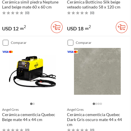
Cerámica símil piedra Neptune
Cerámica Botticino Silk beige
Land beige mate 60 x 60 cm
veteado satinado 58 x 120 cm
(
0
)
(
0
)
2
2
USD 12
USD 18
m
m
comparar
comparar
Angel Gres
Angel Gres
Cerámica cementicia Quebec
Cerámica cementicia Quebec
Beige mate 44 x 44 cm
Dark Gris oscuro mate 44 x 44
cm
(
0
)
(
0
)