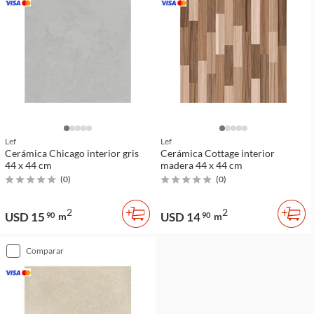
Lef
Lef
Cerámica Chicago interior gris
Cerámica Cottage interior
44 x 44 cm
madera 44 x 44 cm
(
0
)
(
0
)
2
2
USD 15
USD 14
90
m
90
m
comparar