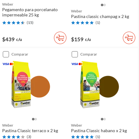
Weber
Pegamento para porcelanato
Weber
impermeable 25 kg
Pastina classic champag x 2 kg
(
15
)
(
1
)
$439
$159
c/u
c/u
comparar
comparar
Weber
Weber
Pastina Classic terraco x 2 kg
Pastina Classic habano x 2 kg
(
3
)
(
1
)