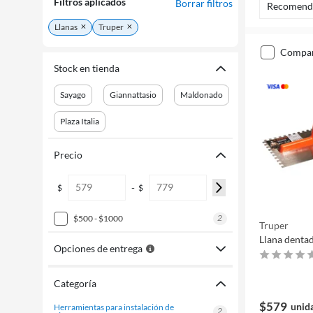
Filtros aplicados
Borrar filtros
Recomend
Llanas
Truper
compa
Stock en tienda
Sayago
Giannattasio
Maldonado
Plaza Italia
Precio
-
$
$
2
$500 - $1000
Truper
Llana denta
Opciones de entrega
Categoría
$579
unid
herramientas para instalación de
2