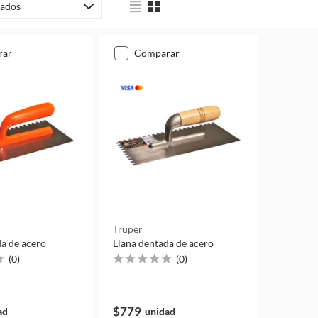
ados
rar
comparar
Truper
da de acero
Llana dentada de acero
(
0
)
(
0
)
$779
ad
unidad