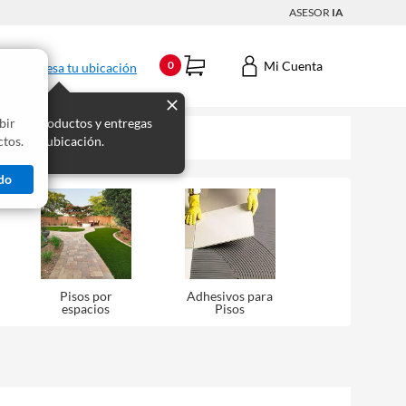
ASESOR
IA
Mi Cuenta
0
Ingresa tu ubicación
bir
s los productos y entregas
tos.
 para tu ubicación.
do
Pisos por
Adhesivos para
espacios
Pisos