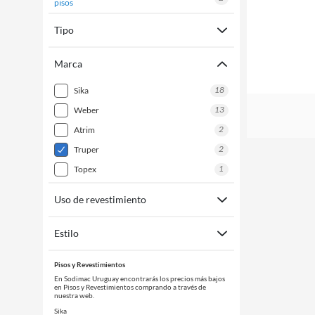
pisos
Tipo
Marca
18
sika
13
weber
2
atrim
2
truper
1
topex
Uso de revestimiento
Estilo
Pisos y Revestimientos
En Sodimac Uruguay encontrarás los precios más bajos
en Pisos y Revestimientos comprando a través de
nuestra web.
Sika