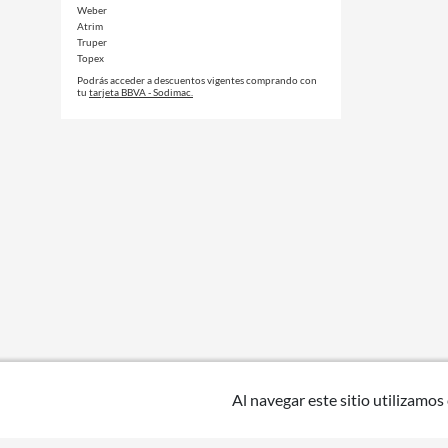
Weber
Atrim
Truper
Topex
Podrás acceder a descuentos vigentes comprando con
tu
tarjeta BBVA - Sodimac.
Al navegar este sitio utilizamos