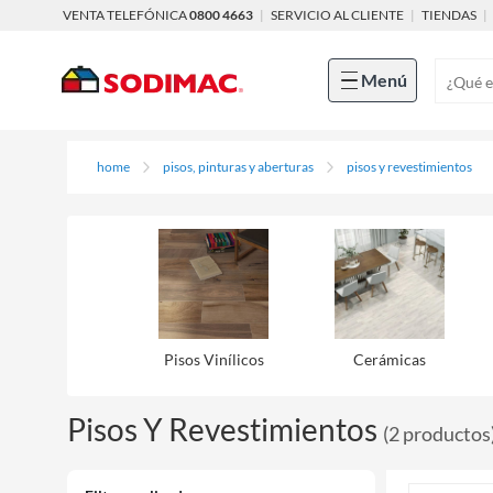
VENTA TELEFÓNICA
0800 4663
|
SERVICIO AL CLIENTE
|
TIENDAS
|
Menú
home
pisos, pinturas y aberturas
pisos y revestimientos
Pisos Viní­licos
Cerámicas
Pisos Y Revestimientos
(
2
productos