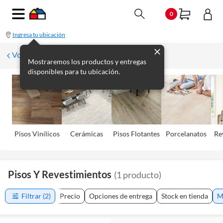
0
Ingresa tu ubicación
Volver
Mostraremos los productos y entregas
disponibles para tu ubicación.
Pisos Viní­licos
Cerámicas
Pisos Flotantes
Porcelanatos
Re
Pisos Y Revestimientos
(
1
producto
)
Filtrar
(2)
Precio
Opciones de entrega
Stock en tienda
M