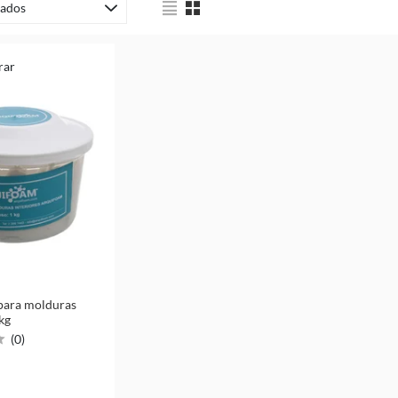
ados
rar
para molduras
 kg
(
0
)