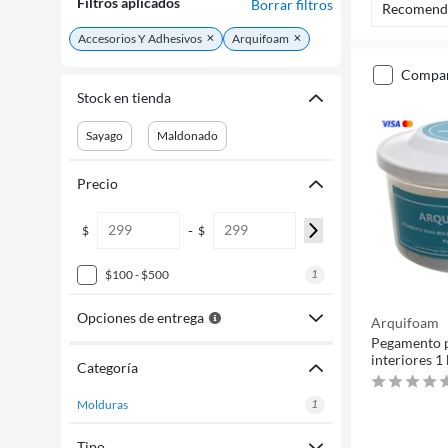
Filtros aplicados
Borrar filtros
Recomend
Accesorios Y Adhesivos
Arquifoam
compa
Stock en tienda
Sayago
Maldonado
Precio
-
$
$
1
$100 - $500
Opciones de entrega
Arquifoam
Pegamento 
interiores 1
Categoría
1
molduras
Tipo