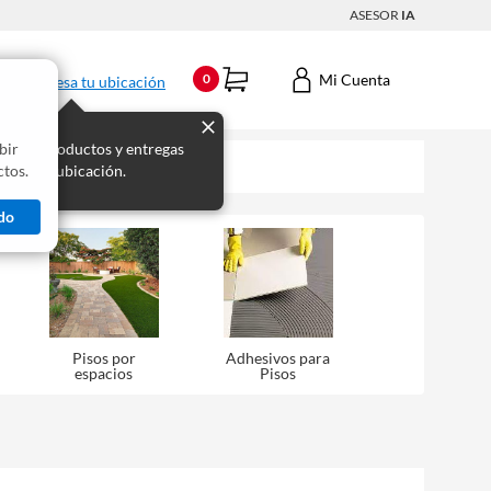
ASESOR
IA
Mi Cuenta
0
Ingresa tu ubicación
bir
s los productos y entregas
tos.
 para tu ubicación.
do
Pisos por
Adhesivos para
espacios
Pisos