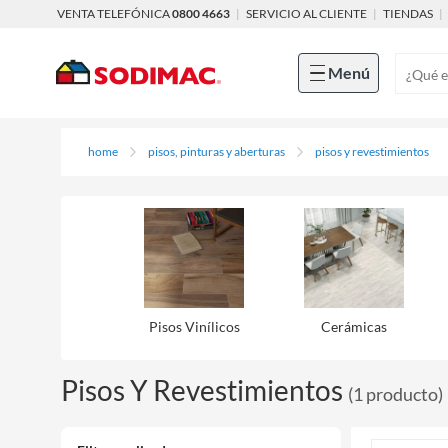
VENTA TELEFÓNICA
0800 4663
|
SERVICIO AL CLIENTE
|
TIENDAS
|
Menú
home
pisos, pinturas y aberturas
pisos y revestimientos
Pisos Viní­licos
Cerámicas
Pisos Y Revestimientos
(
1
producto
)