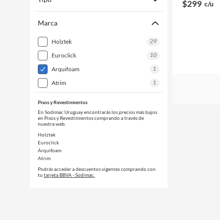
$299
c/u
Marca
29
holztek
10
euroclick
1
arquifoam
1
atrim
Pisos y Revestimientos
En Sodimac Uruguay encontrarás los precios más bajos
en Pisos y Revestimientos comprando a través de
nuestra web.
Holztek
Euroclick
Arquifoam
Atrim
Podrás acceder a descuentos vigentes comprando con
tu
tarjeta BBVA - Sodimac.