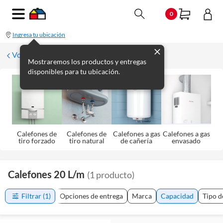
0
Ingresa tu ubicación
Volver a Termotanques y calefones
Mostraremos los productos y entregas
disponibles para tu ubicación.
Calefones de
Calefones de
Calefones a gas
Calefones a gas
tiro forzado
tiro natural
de cañería
envasado
Calefones 20 L/m
(
1
producto
)
Filtrar
(1)
Opciones de entrega
Marca
Capacidad
Tipo d