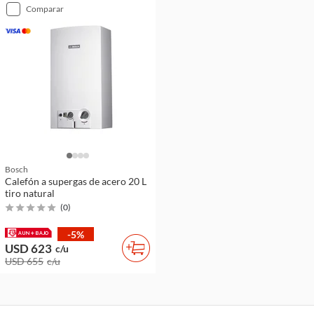
comparar
Bosch
Calefón a supergas de acero 20 L
tiro natural
(
0
)
-5%
USD 623
c/u
USD 655
c/u