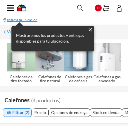
0
Ingresa tu ubicación
Volver a Termotanques y calefones
Mostraremos los productos y entregas
disponibles para tu ubicación.
Calefones de
Calefones de
Calefones a gas
Calefones a gas
tiro forzado
tiro natural
de cañería
envasado
Calefones
(
4
productos
)
Filtrar
(2)
Precio
Opciones de entrega
Stock en tienda
M