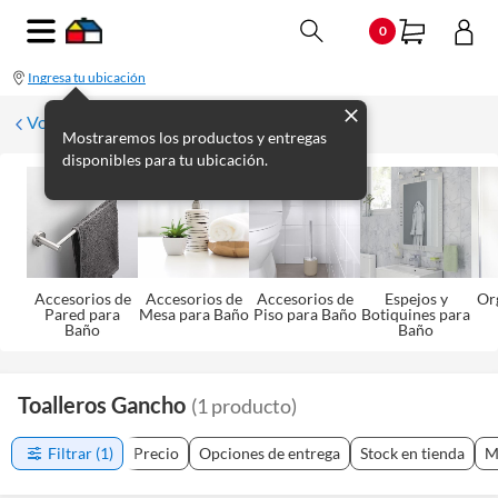
0
Ingresa tu ubicación
Volver a Baño
Mostraremos los productos y entregas
disponibles para tu ubicación.
Accesorios de
Accesorios de
Accesorios de
Espejos y
Or
Pared para
Mesa para Baño
Piso para Baño
Botiquines para
Baño
Baño
Toalleros Gancho
(
1
producto
)
Filtrar
(1)
Precio
Opciones de entrega
Stock en tienda
M