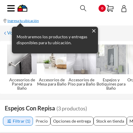
0
Ingresa tu ubicación
Volver a Baño
Mostraremos los productos y entregas
disponibles para tu ubicación.
Accesorios de
Accesorios de
Accesorios de
Espejos y
Or
Pared para
Mesa para Baño
Piso para Baño
Botiquines para
Baño
Baño
Espejos Con Repisa
(
3
productos
)
Filtrar
(1)
Precio
Opciones de entrega
Stock en tienda
M