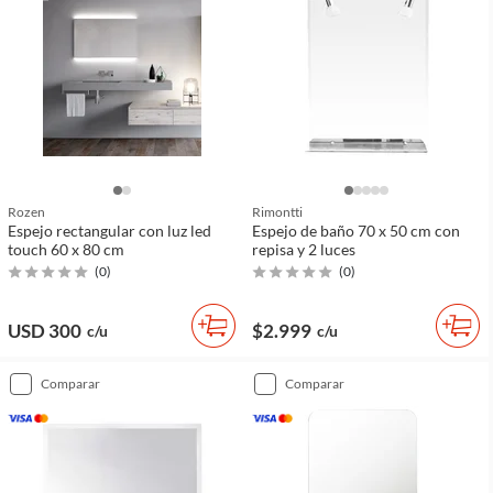
Rozen
Rimontti
Espejo rectangular con luz led
Espejo de baño 70 x 50 cm con
touch 60 x 80 cm
repisa y 2 luces
(
0
)
(
0
)
USD 300
$2.999
c/u
c/u
comparar
comparar