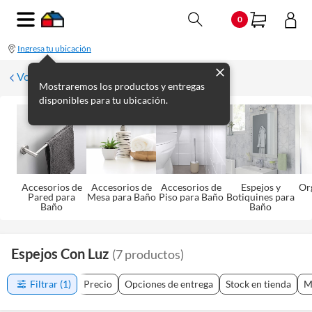
0
Ingresa tu ubicación
Volver a Baño
Mostraremos los productos y entregas
disponibles para tu ubicación.
Accesorios de
Accesorios de
Accesorios de
Espejos y
Or
Pared para
Mesa para Baño
Piso para Baño
Botiquines para
Baño
Baño
Espejos Con Luz
(
7
productos
)
Filtrar
(1)
Precio
Opciones de entrega
Stock en tienda
M