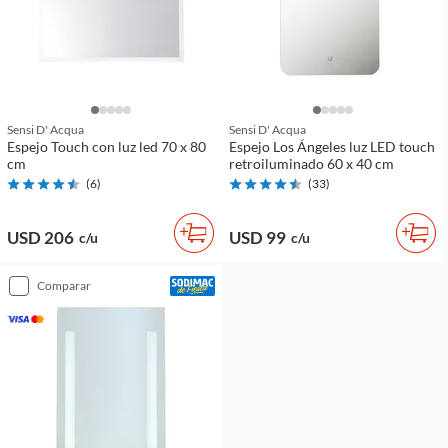
Sensi D' Acqua
Sensi D' Acqua
Espejo Touch con luz led 70 x 80
Espejo Los Ángeles luz LED touch
cm
retroiluminado 60 x 40 cm
(
6
)
(
33
)
USD 206
USD 99
c/u
c/u
comparar