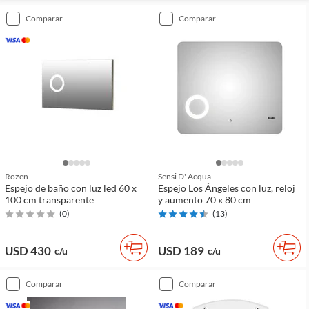
comparar
comparar
Rozen
Sensi D' Acqua
Espejo de baño con luz led 60 x
Espejo Los Ángeles con luz, reloj
100 cm transparente
y aumento 70 x 80 cm
(
0
)
(
13
)
USD 430
USD 189
c/u
c/u
comparar
comparar