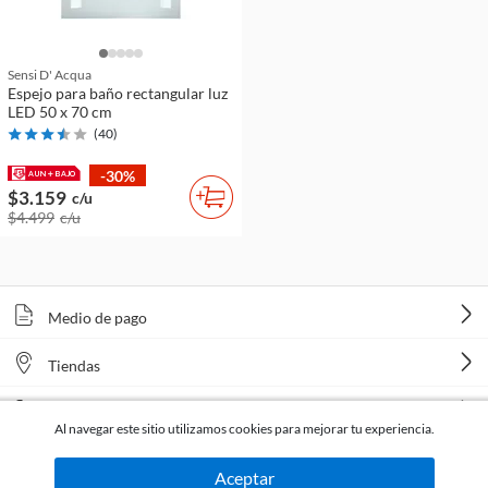
Sensi D' Acqua
Espejo para baño rectangular luz
LED 50 x 70 cm
(
40
)
-30%
$3.159
c/u
$4.499
c/u
Medio de pago
Tiendas
Venta telefónica
Al navegar este sitio utilizamos cookies para mejorar tu experiencia.
Aceptar