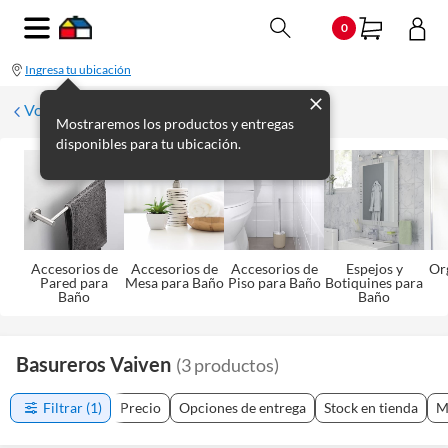
0
Ingresa tu ubicación
Volver a Baño
Mostraremos los productos y entregas
disponibles para tu ubicación.
Accesorios de
Accesorios de
Accesorios de
Espejos y
Or
Pared para
Mesa para Baño
Piso para Baño
Botiquines para
Baño
Baño
Basureros Vaiven
(
3
productos
)
Filtrar
(1)
Precio
Opciones de entrega
Stock en tienda
M