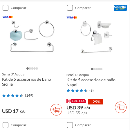
comparar
comparar
Sensi D' Acqua
Sensi D' Acqua
Kit de 5 accesorios de baño
Kit de 5 accesorios de baño
Sicilia
Napoli
(
6
)
(
149
)
-29%
USD 39
c/u
USD 17
c/u
USD 55
c/u
comparar
comparar