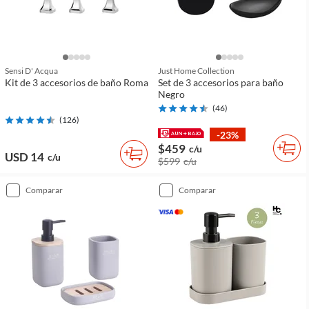
Sensi D' Acqua
Just Home Collection
Kit de 3 accesorios de baño Roma
Set de 3 accesorios para baño
Negro
(
46
)
(
126
)
-23%
$459
c/u
USD 14
c/u
$599
c/u
comparar
comparar