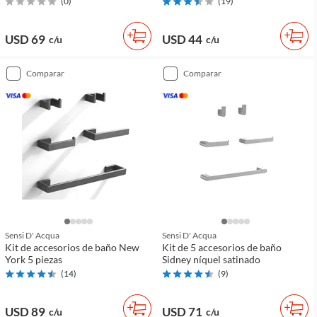
(
0
)
(
19
)
USD 69
USD 44
c/u
c/u
comparar
comparar
Sensi D' Acqua
Sensi D' Acqua
Kit de accesorios de baño New
Kit de 5 accesorios de baño
York 5 piezas
Sidney níquel satinado
(
14
)
(
9
)
USD 89
USD 71
c/u
c/u