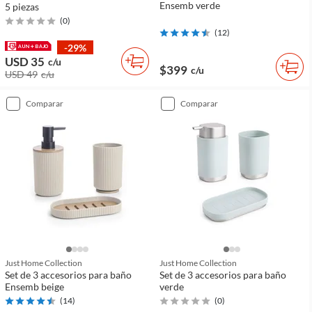
Ensemb verde
5 piezas
(
0
)
(
12
)
-29%
USD 35
c/u
$399
c/u
USD 49
c/u
comparar
comparar
Just Home Collection
Just Home Collection
Set de 3 accesorios para baño
Set de 3 accesorios para baño
Ensemb beige
verde
(
14
)
(
0
)