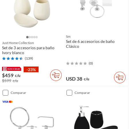
Sm
Set de 6 accesorios de baño
Just Home Collection
Clásico
Set de 3 accesorios para baño
Ivory blanco
(
139
)
(
0
)
-23%
$459
c/u
USD 38
c/u
$599
c/u
comparar
comparar