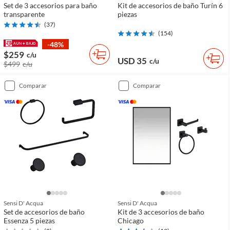
Set de 3 accesorios para baño
Kit de accesorios de baño Turín 6
transparente
piezas
(
37
)
(
154
)
-48%
$259
c/u
USD 35
c/u
$499
c/u
comparar
comparar
Sensi D' Acqua
Sensi D' Acqua
Set de accesorios de baño
Kit de 3 accesorios de baño
Essenza 5 piezas
Chicago