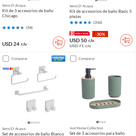
Sensi D' Acqua
Sensi D' Acqua
Kit de 3 accesorios de baño
Kit de accesorios de baño Basic 5
Chicago
piezas
(
316
)
(
54
)
-30%
USD 50
c/u
USD 24
c/u
USD 71
c/u
comparar
comparar
Just Home Collection
Sensi D' Acqua
Set de 3 accesorios para baño
Set de accesorios de baño Bianco