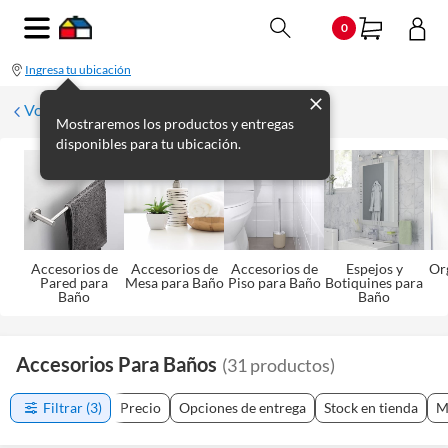
0
Ingresa tu ubicación
Volver a Baño
Mostraremos los productos y entregas
disponibles para tu ubicación.
Accesorios de
Accesorios de
Accesorios de
Espejos y
Or
Pared para
Mesa para Baño
Piso para Baño
Botiquines para
Baño
Baño
Accesorios Para Baños
(
31
productos
)
Filtrar
(3)
Precio
Opciones de entrega
Stock en tienda
M