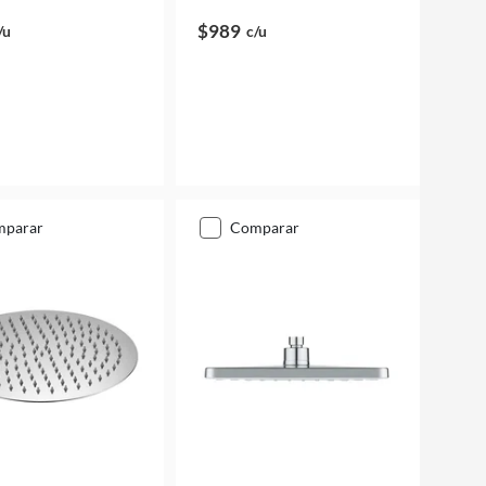
$989
/u
c/u
mparar
comparar