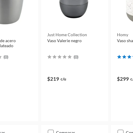
Just Home Collection
Homy
de acero
Vaso Valerie negro
Vaso sh
plateado
(
0
)
(
0
)
$219
$299
c/u
c
rar
comparar
co