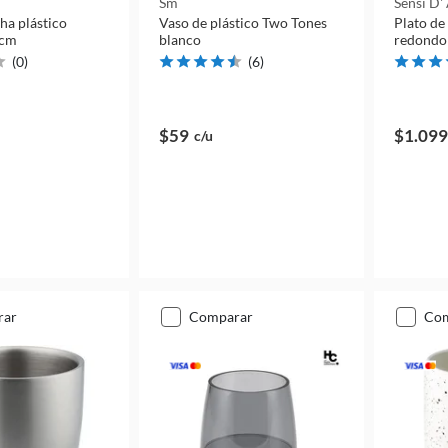
Sm
Sensi D'
ha plástico
Vaso de plástico Two Tones
Plato de
 cm
blanco
redondo
(
0
)
(
6
)
$59
$1.099
c/u
rar
comparar
co