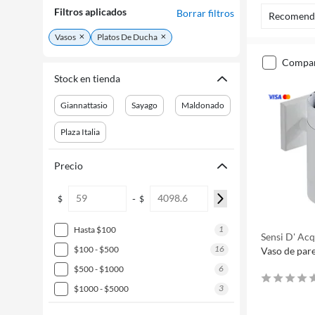
Filtros aplicados
Borrar filtros
Recomend
Vasos
Platos De Ducha
compa
Stock en tienda
Giannattasio
Sayago
Maldonado
Plaza Italia
Precio
-
$
$
1
hasta $100
Sensi D' Ac
16
$100 - $500
Vaso de par
6
$500 - $1000
3
$1000 - $5000