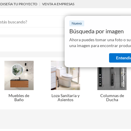
DISEÑA TU PROYECTO
|
VENTA A EMPRESAS
Nuevo
Búsqueda por imagen
Ahora puedes tomar una foto o su
Mostraremo
una imagen para encontrar produc
disponibles
Entendi
Muebles de
Loza Sanitaria y
Columnas de
Baño
Asientos
Ducha