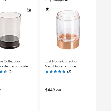
e Collection
Just Home Collection
ra de plástico café
Vaso Daniella cobre
(
2
)
(
2
)
$449
/u
c/u