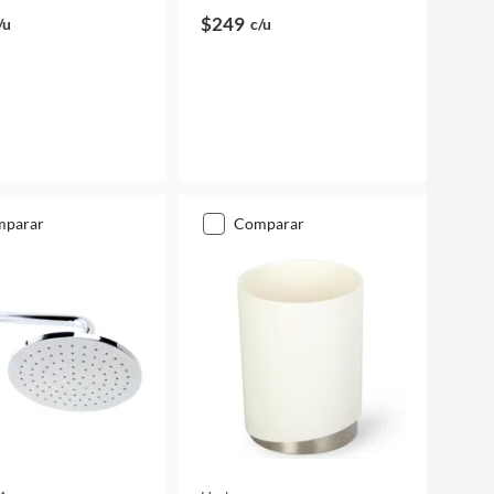
$249
/u
c/u
mparar
comparar