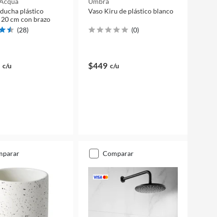
 Acqua
Umbra
 ducha plástico
Vaso Kiru de plástico blanco
 20 cm con brazo
(
28
)
(
0
)
$449
c/u
c/u
mparar
comparar