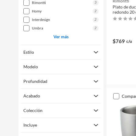
Rimontti
3
rimontti
Plato de duc
2
homy
redondo 20
2
interdesign
2
umbra
Ver más
$769
c/u
Estilo
Modelo
Profundidad
Acabado
compa
Colección
Incluye