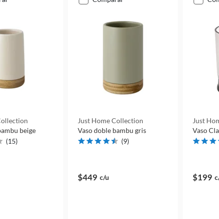
ollection
Just Home Collection
Just Hom
bambu beige
Vaso doble bambu gris
Vaso Cla
(
15
)
(
9
)
$449
$199
c/u
c