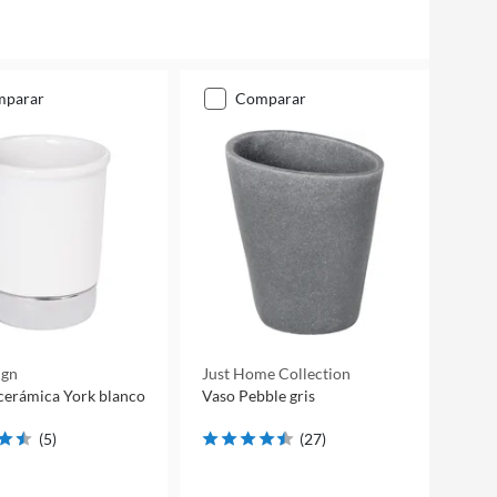
mparar
comparar
ign
Just Home Collection
cerámica York blanco
Vaso Pebble gris
(
5
)
(
27
)