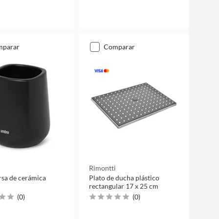
mparar
comparar
Rimontti
sa de cerámica
Plato de ducha plástico
rectangular 17 x 25 cm
(
0
)
(
0
)