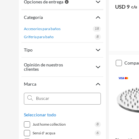
Opciones de entrega
USD 9
c/u
Categoría
18
accesorios para baños
8
grifería para baño
Tipo
compa
Opinión de nuestros
clientes
Marca
Seleccionar todo
8
just home collection
6
sensi d' acqua