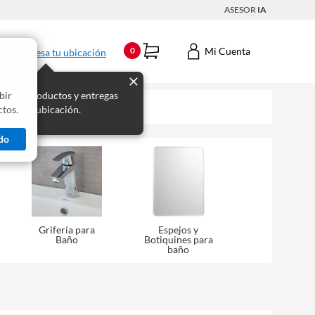
ASESOR
IA
Mi Cuenta
0
Ingresa tu ubicación
bir
s los productos y entregas
tos.
 para tu ubicación.
do
Grifería para
Espejos y
Baño
Botiquines para
baño