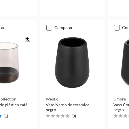
rar
comparar
co
ollection
Wenko
Umbra
de plástico café
Vaso Nerno de cerámica
Vaso Cor
negro
negro
(
1
)
(
0
)