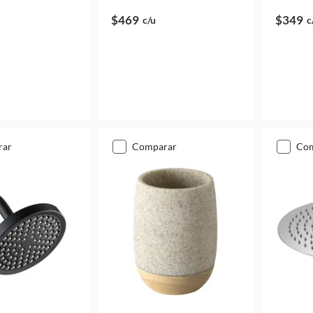
$469
$349
c/u
c
rar
comparar
co