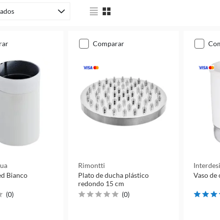
ados
rar
comparar
co
qua
Rimontti
Interdes
ed Bianco
Plato de ducha plástico
Vaso de 
redondo 15 cm
(
0
)
(
0
)