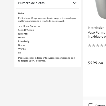
Número de piezas
Baño
En Sodimac Uruguay encontrarás los precios más bajos
en Baño comprando a través de nuestra web.
Just Home Collection
Interdesign
Sensi D' Acqua
Vaso Forma 
Rimontti
inoxidable 
Homy
Interdesign
Umbra
Wenko
Sm
Podrás acceder a descuentos vigentes comprando con
tu
tarjeta BBVA - Sodimac.
$299
c/u
compa