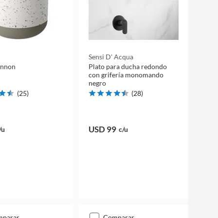
Sensi D' Acqua
annon
Plato para ducha redondo
con grifería monomando
negro
(
25
)
(
28
)
USD 99
/u
c/u
mparar
comparar