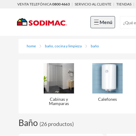
VENTA TELEFÓNICA
0800 4663
|
SERVICIO AL CLIENTE
|
TIENDAS
|
Menú
home
baño, cocina y limpieza
baño
Cabinas y
Calefones
Mamparas
Baño
(
26
productos
)