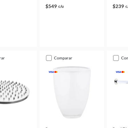
$549
$239
c/u
c
rar
comparar
co