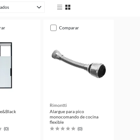
ados
rar
comparar
Rimontti
te&Black
Alargue para pico
monocomando de cocina
flexible
(
0
)
(
0
)