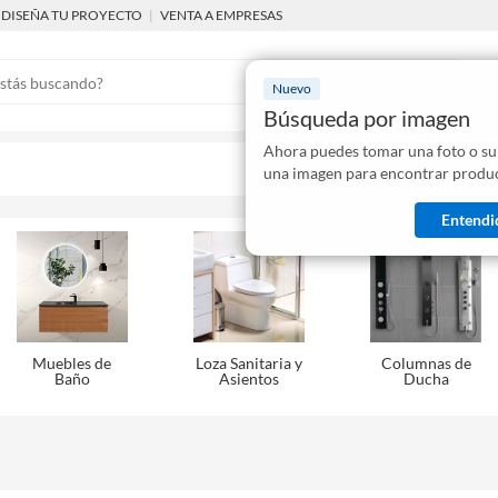
DISEÑA TU PROYECTO
|
VENTA A EMPRESAS
Nuevo
Búsqueda por imagen
Ahora puedes tomar una foto o su
Mostraremo
una imagen para encontrar produc
disponibles
Entendi
Muebles de
Loza Sanitaria y
Columnas de
Baño
Asientos
Ducha