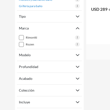
1
grifería para baño
USD 289
Tipo
Marca
1
rimontti
1
rozen
Modelo
Profundidad
Acabado
Colección
Incluye