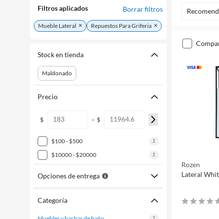
Filtros aplicados
Borrar filtros
Recomend
Mueble Lateral
Repuestos Para Griferia
compa
Stock en tienda
Maldonado
Precio
-
$
$
1
$100 - $500
1
$10000 - $20000
Rozen
Lateral Whi
Opciones de entrega
Categoría
1
muebles y bachas de baño