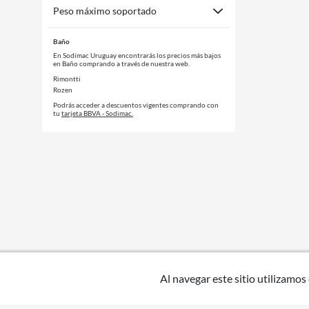
Peso máximo soportado
Baño
En Sodimac Uruguay encontrarás los precios más bajos
en Baño comprando a través de nuestra web.
Rimontti
Rozen
Podrás acceder a descuentos vigentes comprando con
tu
tarjeta BBVA - Sodimac.
Al navegar este sitio utilizamos