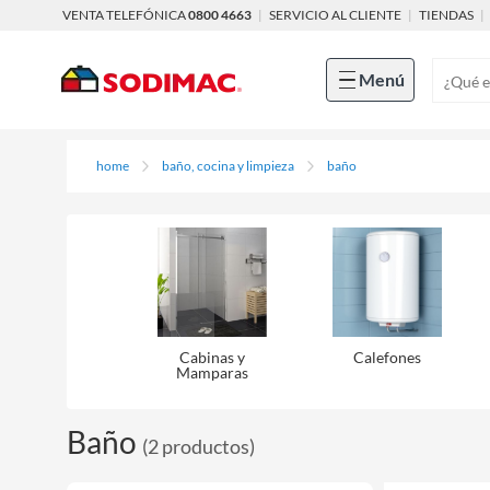
VENTA TELEFÓNICA
0800 4663
|
SERVICIO AL CLIENTE
|
TIENDAS
|
Menú
home
baño, cocina y limpieza
baño
Cabinas y
Calefones
Mamparas
Baño
(
2
productos
)