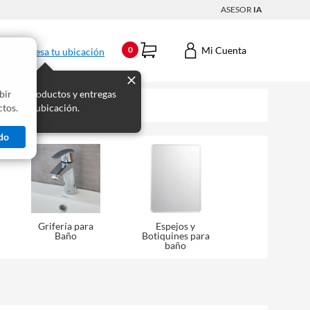
ASESOR
IA
Mi Cuenta
0
Ingresa tu ubicación
bir
s los productos y entregas
tos.
 para tu ubicación.
do
Grifería para
Espejos y
Baño
Botiquines para
baño