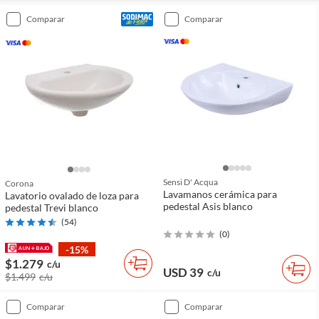
comparar
comparar
Sensi D' Acqua
Corona
Lavamanos cerámica para
Lavatorio ovalado de loza para
pedestal Asis blanco
pedestal Trevi blanco
(
54
)
(
0
)
-15%
$1.279
c/u
USD 39
c/u
$1.499
c/u
comparar
comparar