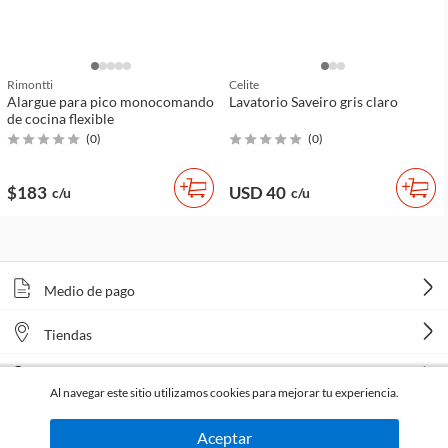
Rimontti
Celite
Alargue para pico monocomando
Lavatorio Saveiro gris claro
de cocina flexible
(
0
)
(
0
)
$183
USD 40
c/u
c/u
Medio de pago
Tiendas
Venta telefónica
Al navegar este sitio utilizamos cookies para mejorar tu experiencia.
Aceptar