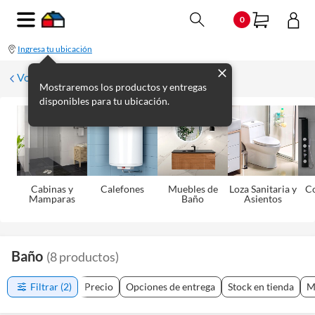
0
Ingresa tu ubicación
Volver
Mostraremos los productos y entregas
disponibles para tu ubicación.
Cabinas y
Calefones
Muebles de
Loza Sanitaria y
C
Mamparas
Baño
Asientos
Baño
(
8
productos
)
Filtrar
(2)
Precio
Opciones de entrega
Stock en tienda
M