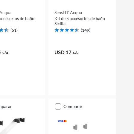
 Acqua
Sensi D' Acqua
 accesorios de baño
Kit de 5 accesorios de baño
Sicilia
(
51
)
(
149
)
5
USD 17
c/u
c/u
mparar
comparar