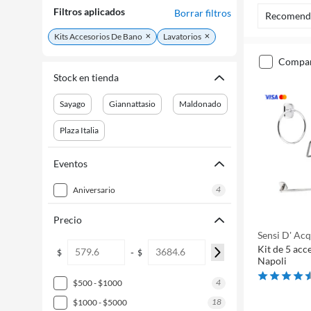
Filtros aplicados
Borrar filtros
Recomend
Kits Accesorios De Bano
Lavatorios
compa
Stock en tienda
Sayago
Giannattasio
Maldonado
Plaza Italia
Eventos
4
aniversario
Precio
Sensi D' Ac
Kit de 5 acc
-
$
$
Napoli
4
$500 - $1000
18
$1000 - $5000