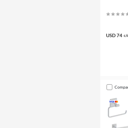
USD 74
c/
compa