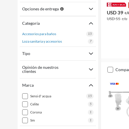
Opciones de entrega
USD 39
c/
USD 55
c/u
Categoría
15
accesorios para baños
7
loza sanitaria y accesorios
Tipo
Opinión de nuestros
compa
clientes
Marca
15
sensi d' acqua
5
celite
1
corona
1
sm