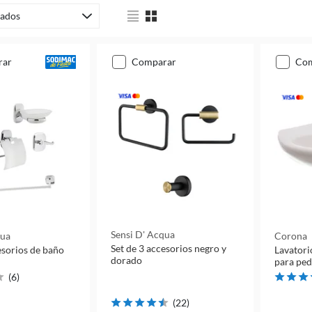
ados
rar
comparar
co
Sensi D' Acqua
qua
Corona
Set de 3 accesorios negro y
esorios de baño
Lavatori
dorado
para ped
(
6
)
(
22
)