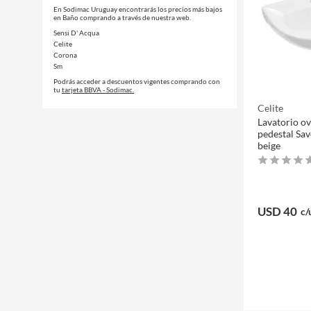
En Sodimac Uruguay encontrarás los precios más bajos
en Baño comprando a través de nuestra web.
Sensi D' Acqua
Celite
Corona
Sm
Podrás acceder a descuentos vigentes comprando con
tu
tarjeta BBVA - Sodimac.
Celite
Lavatorio ov
pedestal Sav
beige
USD 40
c/