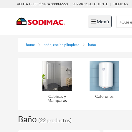
VENTA TELEFÓNICA
0800 4663
|
SERVICIO AL CLIENTE
|
TIENDAS
|
Menú
home
baño, cocina y limpieza
baño
Cabinas y
Calefones
Mamparas
Baño
(
22
productos
)