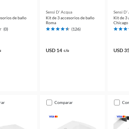
Sensi D' Acqua
Sensi D'
esorios de baño
Kit de 3 accesorios de baño
Kit de 3
Roma
Chicago
(
0
)
(
126
)
USD 14
USD 3
u
c/u
rar
comparar
co