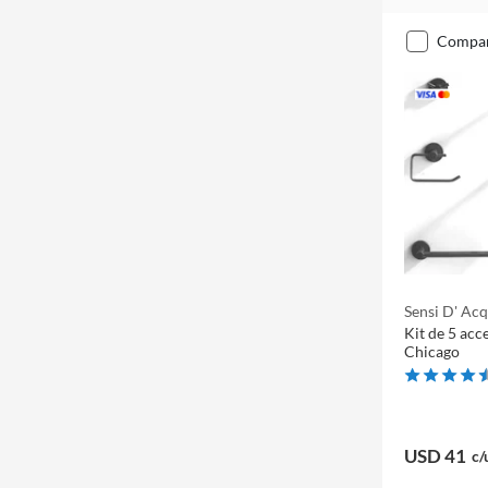
compa
Sensi D' Ac
Kit de 5 acc
Chicago
USD 41
c/