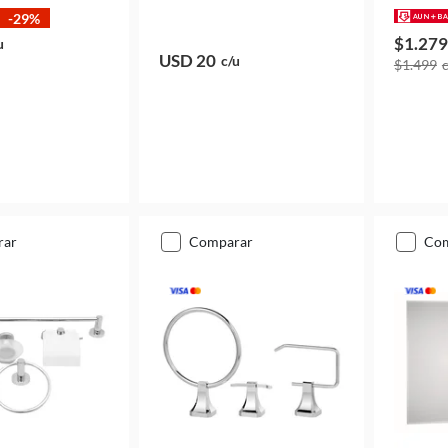
-29%
$1.279
u
USD 20
c/u
$1.499
rar
comparar
co