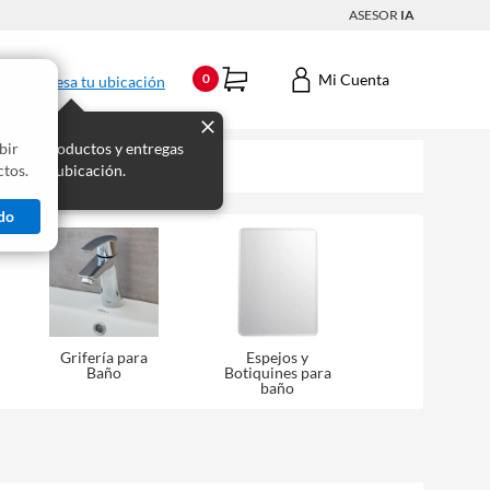
ASESOR
IA
Mi Cuenta
0
Ingresa tu ubicación
bir
s los productos y entregas
tos.
 para tu ubicación.
do
Grifería para
Espejos y
Baño
Botiquines para
baño