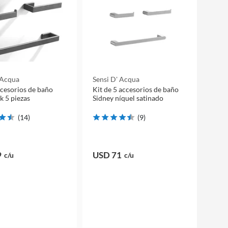
 Acqua
Sensi D' Acqua
ccesorios de baño
Kit de 5 accesorios de baño
 5 piezas
Sidney níquel satinado
(
14
)
(
9
)
9
USD 71
c/u
c/u