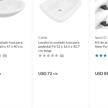
Celite
Sensi D'
alado loza para
Lavatorio ovalado loza para
Kit de a
eiro 47 x 40 cm
pedestal Fit 52 x 16.5 x 42.7
New York
cm beige
(
0
)
(
0
)
USD 72
USD 8
u
c/u