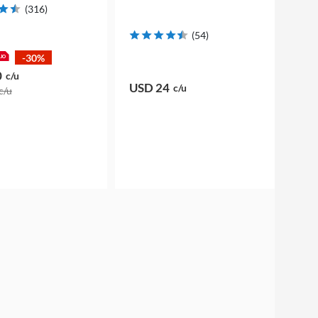
(
316
)
(
54
)
-30%
0
c/u
USD 24
c/u
c/u