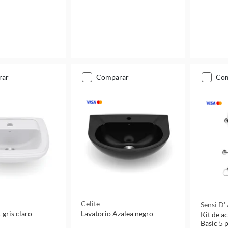
rar
comparar
co
Celite
Sensi D'
 gris claro
Lavatorio Azalea negro
Kit de a
Basic 5 