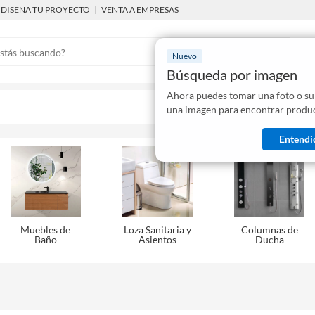
DISEÑA TU PROYECTO
|
VENTA A EMPRESAS
Nuevo
Búsqueda por imagen
Ahora puedes tomar una foto o su
Mostraremo
una imagen para encontrar produc
disponibles
Entendi
Muebles de
Loza Sanitaria y
Columnas de
Baño
Asientos
Ducha