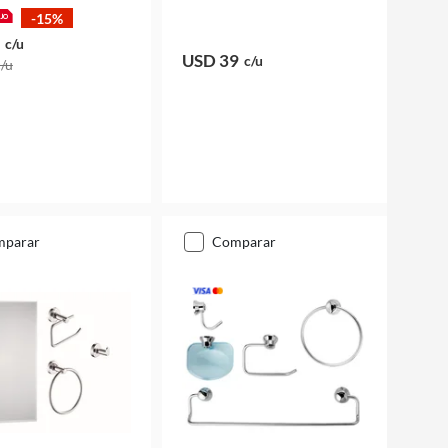
-15%
c/u
USD 39
c/u
c/u
mparar
comparar