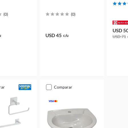
(
0
)
(
0
)
USD 5
USD 45
u
c/u
USD 71
rar
comparar