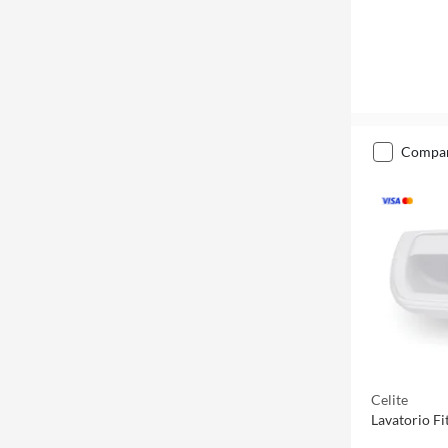
compa
Celite
Lavatorio Fit