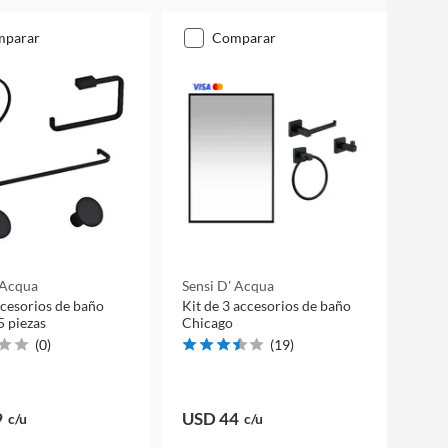
mparar
comparar
 Acqua
Sensi D' Acqua
ccesorios de baño
Kit de 3 accesorios de baño
5 piezas
Chicago
(
0
)
(
19
)
9
USD 44
c/u
c/u