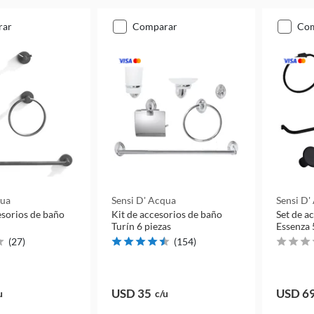
rar
comparar
co
qua
Sensi D' Acqua
Sensi D'
esorios de baño
Kit de accesorios de baño
Set de a
Turín 6 piezas
Essenza 
(
27
)
(
154
)
USD 35
USD 6
u
c/u