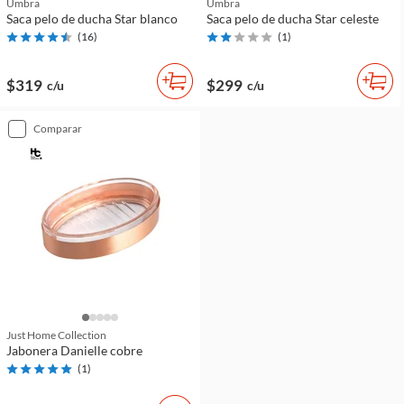
Umbra
Umbra
Saca pelo de ducha Star blanco
Saca pelo de ducha Star celeste
(
16
)
(
1
)
$319
$299
c/u
c/u
comparar
Just Home Collection
Jabonera Danielle cobre
(
1
)