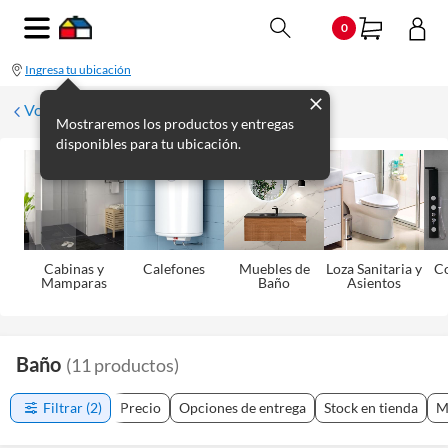
0
Ingresa tu ubicación
Volver
Mostraremos los productos y entregas
disponibles para tu ubicación.
Cabinas y
Calefones
Muebles de
Loza Sanitaria y
C
Mamparas
Baño
Asientos
Baño
(
11
productos
)
Filtrar
(2)
Precio
Opciones de entrega
Stock en tienda
M