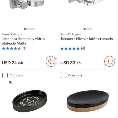
Sensi D' Acqua
Sensi D' Acqua
Jabonera de metal y vidrio
Jabonera Niza de latón cromado
plateada Malta
(
8
)
(
4
)
USD 24
USD 33
c/u
c/u
comparar
comparar