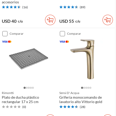
accesorios
(
16
)
(
89
)
USD 40
USD 55
c/u
c/u
comparar
comparar
Rimontti
Sensi D' Acqua
Plato de ducha plástico
Grifería monocomando de
rectangular 17 x 25 cm
lavatorio alto Vittorio gold
(
0
)
(
28
)