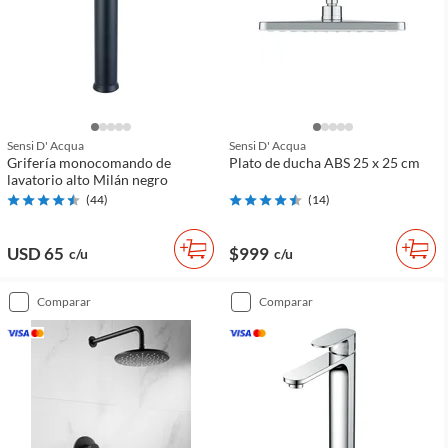
Sensi D' Acqua
Sensi D' Acqua
Grifería monocomando de
Plato de ducha ABS 25 x 25 cm
lavatorio alto Milán negro
(
44
)
(
14
)
USD 65
$999
c/u
c/u
comparar
comparar