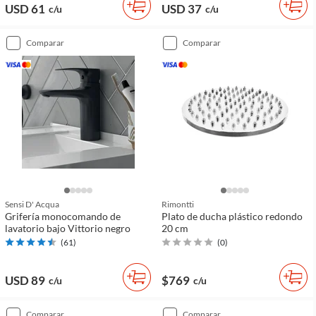
USD 61
USD 37
c/u
c/u
comparar
comparar
Sensi D' Acqua
Rimontti
Grifería monocomando de
Plato de ducha plástico redondo
lavatorio bajo Vittorio negro
20 cm
(
61
)
(
0
)
USD 89
$769
c/u
c/u
comparar
comparar