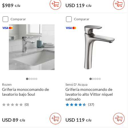
$989
USD 119
c/u
c/u
comparar
comparar
Rozen
Sensi D' Acqua
Grifería monocomando de
Grifería monocomando de
lavatorio bajo Soul
lavatorio alto Vittor níquel
satinado
(
0
)
(
37
)
USD 89
USD 119
c/u
c/u