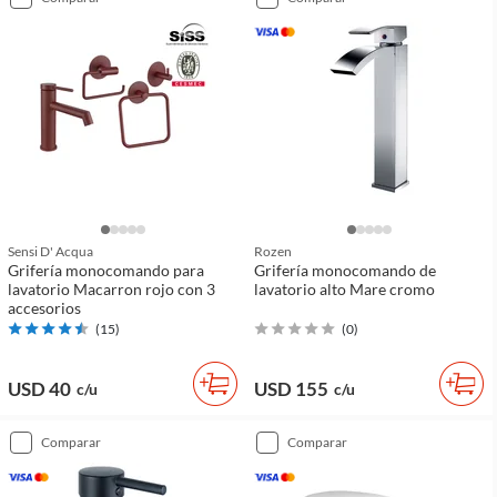
Sensi D' Acqua
Rozen
Grifería monocomando para
Grifería monocomando de
lavatorio Macarron rojo con 3
lavatorio alto Mare cromo
accesorios
(
15
)
(
0
)
USD 40
USD 155
c/u
c/u
comparar
comparar