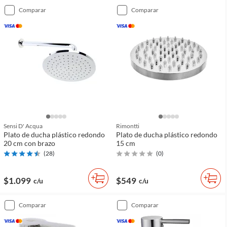
comparar
comparar
Sensi D' Acqua
Rimontti
Plato de ducha plástico redondo
Plato de ducha plástico redondo
20 cm con brazo
15 cm
(
28
)
(
0
)
$1.099
$549
c/u
c/u
comparar
comparar