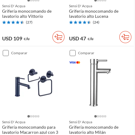
Sensi D' Acqua
Sensi D' Acqua
Grifería monocomando de
Grifería monocomando de
lavatorio alto Vittorio
lavatorio alto Lucena
(
27
)
(
24
)
USD 109
USD 47
c/u
c/u
comparar
comparar
Sensi D' Acqua
Sensi D' Acqua
Grifería monocomando para
Grifería monocomando de
lavatorio Macarron azul con 3
lavatorio alto Milán