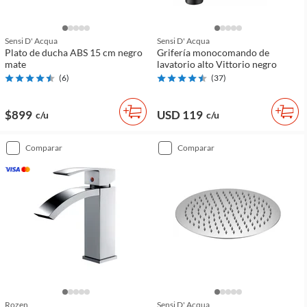
Sensi D' Acqua
Sensi D' Acqua
Plato de ducha ABS 15 cm negro
Grifería monocomando de
mate
lavatorio alto Vittorio negro
(
6
)
(
37
)
$899
USD 119
c/u
c/u
comparar
comparar
Rozen
Sensi D' Acqua