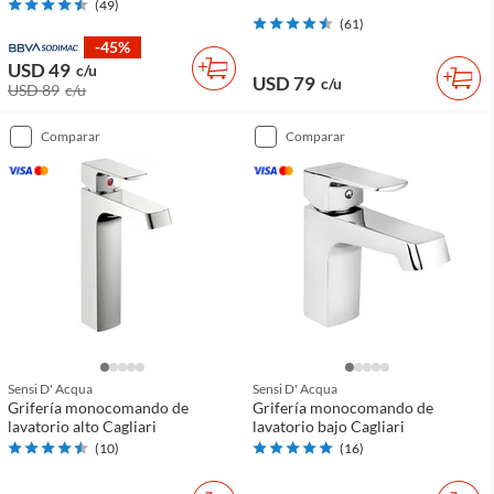
(
49
)
(
61
)
-45%
USD 49
c/u
USD 79
c/u
USD 89
c/u
comparar
comparar
Sensi D' Acqua
Sensi D' Acqua
Grifería monocomando de
Grifería monocomando de
lavatorio alto Cagliari
lavatorio bajo Cagliari
(
10
)
(
16
)