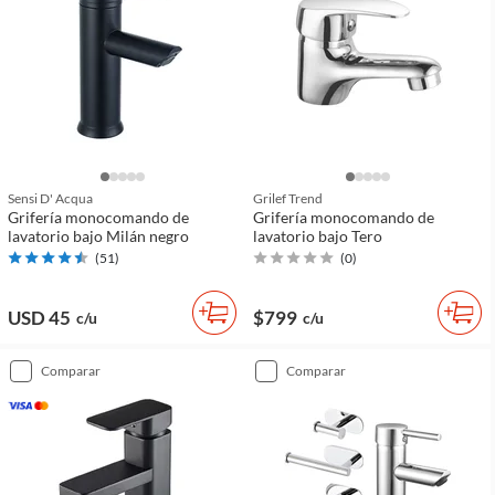
Sensi D' Acqua
Grilef Trend
Grifería monocomando de
Grifería monocomando de
lavatorio bajo Milán negro
lavatorio bajo Tero
(
51
)
(
0
)
USD 45
$799
c/u
c/u
comparar
comparar