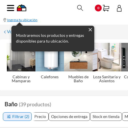
0
Ingresa tu ubicación
Volver
Mostraremos los productos y entregas
disponibles para tu ubicación.
Cabinas y
Calefones
Muebles de
Loza Sanitaria y
C
Mamparas
Baño
Asientos
Baño
(
39
productos
)
Filtrar
(2)
Precio
Opciones de entrega
Stock en tienda
M