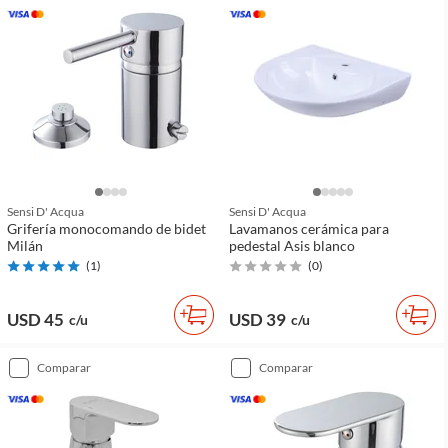
Sensi D' Acqua
Sensi D' Acqua
Grifería monocomando de bidet
Lavamanos cerámica para
Milán
pedestal Asis blanco
(
1
)
(
0
)
USD 45
USD 39
c/u
c/u
comparar
comparar