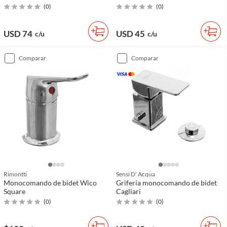
(
0
)
(
0
)
USD 74
USD 45
c/u
c/u
comparar
comparar
Rimontti
Sensi D' Acqua
Monocomando de bidet Wico
Grifería monocomando de bidet
Square
Cagliari
(
0
)
(
0
)