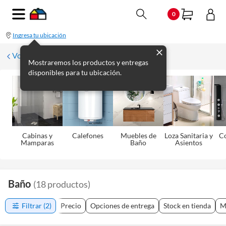
0
Ingresa tu ubicación
Volver
Mostraremos los productos y entregas
disponibles para tu ubicación.
Cabinas y
Calefones
Muebles de
Loza Sanitaria y
C
Mamparas
Baño
Asientos
Baño
(
18
productos
)
Filtrar
(2)
Precio
Opciones de entrega
Stock en tienda
M