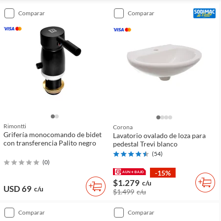
comparar
comparar
Rimontti
Corona
Grifería monocomando de bidet
Lavatorio ovalado de loza para
con transferencia Palito negro
pedestal Trevi blanco
(
54
)
(
0
)
-15%
$1.279
c/u
USD 69
c/u
$1.499
c/u
comparar
comparar