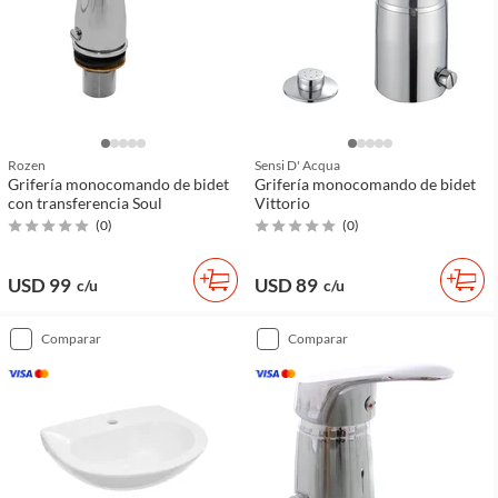
Rozen
Sensi D' Acqua
Grifería monocomando de bidet
Grifería monocomando de bidet
con transferencia Soul
Vittorio
(
0
)
(
0
)
USD 99
USD 89
c/u
c/u
comparar
comparar