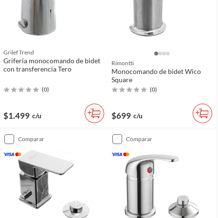
Grilef Trend
Grifería monocomando de bidet
Rimontti
con transferencia Tero
Monocomando de bidet Wico
Square
(
0
)
(
0
)
$1.499
$699
c/u
c/u
comparar
comparar