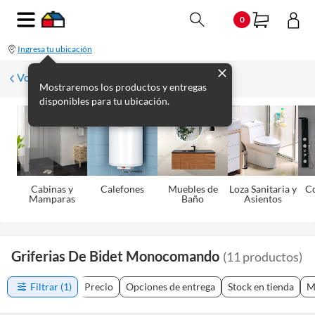
0
Ingresa tu ubicación
Volver
Mostraremos los productos y entregas
disponibles para tu ubicación.
Cabinas y
Calefones
Muebles de
Loza Sanitaria y
C
Mamparas
Baño
Asientos
Griferias De Bidet Monocomando
(
11
productos
)
Filtrar
(1)
Precio
Opciones de entrega
Stock en tienda
M