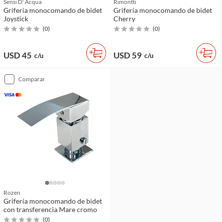
Sensi D' Acqua
Rimontti
Grifería monocomando de bidet
Grifería monocomando de bidet
Joystick
Cherry
(
0
)
(
0
)
USD 45
USD 59
c/u
c/u
comparar
Rozen
Grifería monocomando de bidet
con transferencia Mare cromo
(
0
)