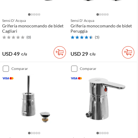
Sensi D' Acqua
Sensi D' Acqua
Grifería monocomando de bidet
Grifería monocomando de bidet
Cagliari
Peruggia
(
0
)
(
5
)
USD 49
USD 29
c/u
c/u
comparar
comparar