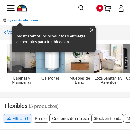
0
Ingresa tu ubicación
Volver
Mostraremos los productos y entregas
disponibles para tu ubicación.
Cabinas y
Calefones
Muebles de
Loza Sanitaria y
C
Mamparas
Baño
Asientos
Flexibles
(
5
productos
)
Filtrar
(1)
Precio
Opciones de entrega
Stock en tienda
M