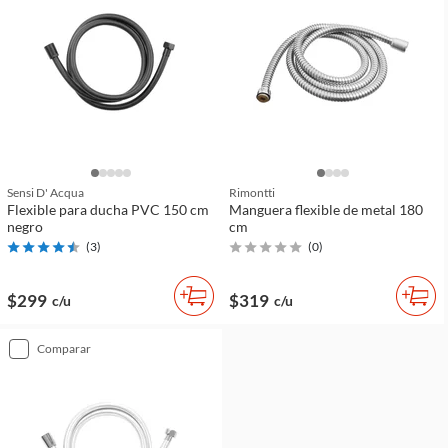
Sensi D' Acqua
Rimontti
Flexible para ducha PVC 150 cm
Manguera flexible de metal 180
negro
cm
(
3
)
(
0
)
$299
$319
c/u
c/u
comparar