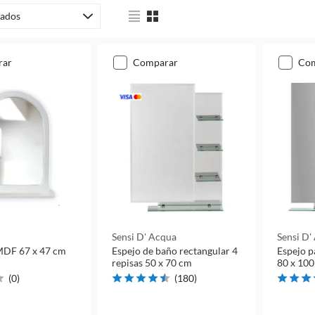
ados
rar
comparar
co
Sensi D' Acqua
Sensi D'
 MDF 67 x 47 cm
Espejo de baño rectangular 4
Espejo p
repisas 50 x 70 cm
80 x 100
(
0
)
(
180
)