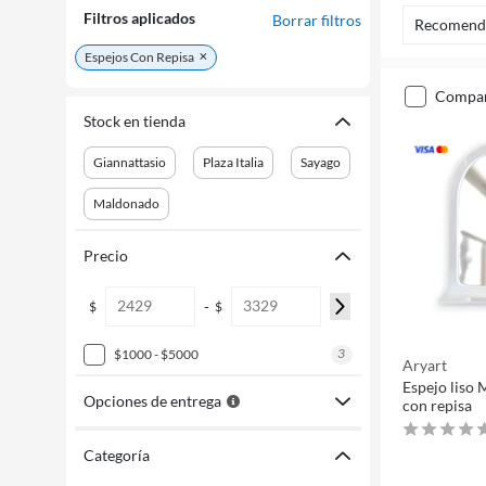
Filtros aplicados
Borrar filtros
Recomend
Espejos Con Repisa
compa
Stock en tienda
Giannattasio
Plaza Italia
Sayago
Maldonado
Precio
-
$
$
3
$1000 - $5000
Aryart
Espejo liso
Opciones de entrega
con repisa
Categoría