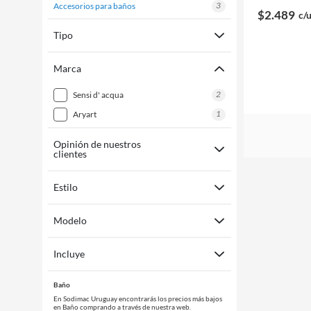
3
accesorios para baños
$2.489
c/
Tipo
Marca
2
sensi d' acqua
1
aryart
Opinión de nuestros
clientes
Estilo
Modelo
Incluye
Baño
En Sodimac Uruguay encontrarás los precios más bajos
en Baño comprando a través de nuestra web.