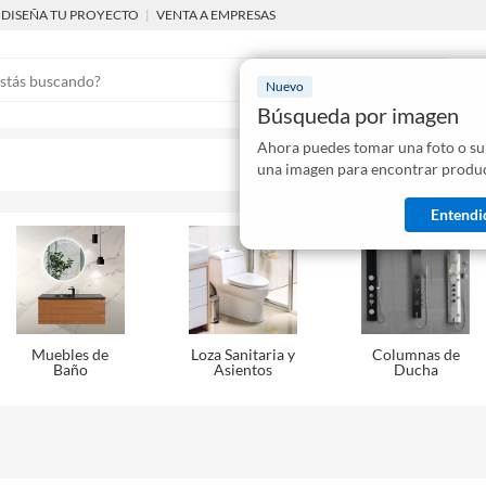
DISEÑA TU PROYECTO
|
VENTA A EMPRESAS
Nuevo
Búsqueda por imagen
Ahora puedes tomar una foto o su
Mostraremo
una imagen para encontrar produc
disponibles
Entendi
Muebles de
Loza Sanitaria y
Columnas de
Baño
Asientos
Ducha