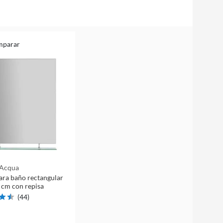
mparar
 Acqua
ara baño rectangular
 cm con repisa
(
44
)