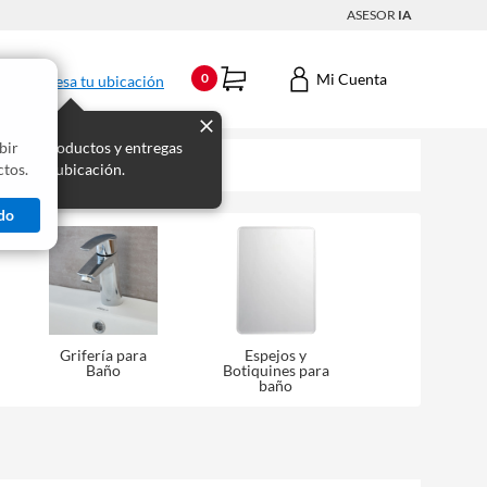
ASESOR
IA
Mi Cuenta
0
Ingresa tu ubicación
bir
s los productos y entregas
tos.
 para tu ubicación.
do
Grifería para
Espejos y
Baño
Botiquines para
baño