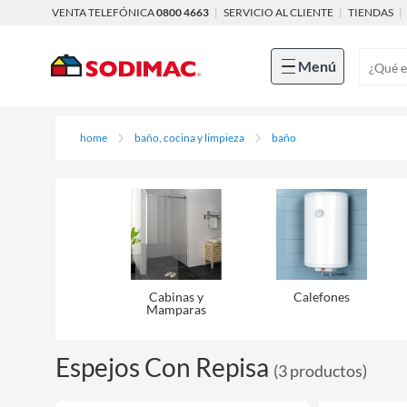
VENTA TELEFÓNICA
0800 4663
|
SERVICIO AL CLIENTE
|
TIENDAS
|
Menú
home
baño, cocina y limpieza
baño
Cabinas y
Calefones
Mamparas
Espejos Con Repisa
(
3
productos
)