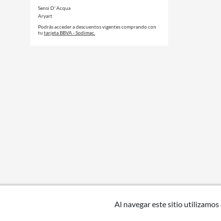
Sensi D' Acqua
Aryart
Podrás acceder a descuentos vigentes comprando con
tu
tarjeta BBVA - Sodimac.
Al navegar este sitio utilizamos