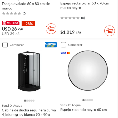
Espejo rectangular 50 x 70 cm
Espejo ovalado 60 x 80 cm sin
marco negro
marco
(
0
)
(
0
)
-28%
USD 28
c/u
$1.019
c/u
USD 39
c/u
comparar
comparar
Sensi D' Acqua
Sensi D' Acqua
Espejo redondo negro 60 cm
Cabina de ducha esquinera curva
4 jets negra y blanca 90 x 90 x