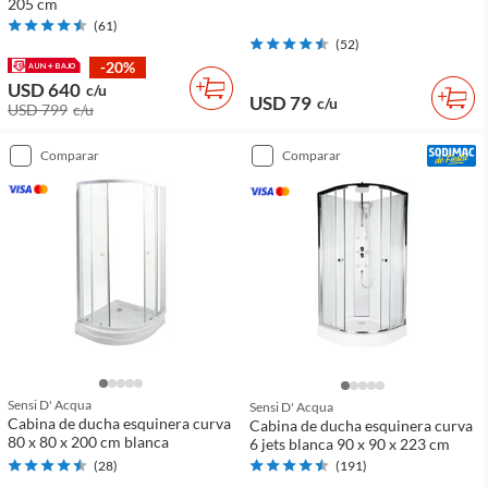
205 cm
(
61
)
(
52
)
-20%
USD 640
c/u
USD 79
c/u
USD 799
c/u
comparar
comparar
Sensi D' Acqua
Sensi D' Acqua
Cabina de ducha esquinera curva
Cabina de ducha esquinera curva
80 x 80 x 200 cm blanca
6 jets blanca 90 x 90 x 223 cm
(
28
)
(
191
)