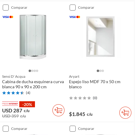
comparar
comparar
Sensi D' Acqua
Aryart
Cabina de ducha esquinera curva
Espejo liso MDF 70 x 50 cm
blanca 90 x 90 x 200 cm
blanco
(
4
)
(
0
)
-20%
USD 287
c/u
$1.845
c/u
USD 359
c/u
comparar
comparar