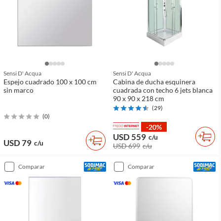
Sensi D' Acqua
Sensi D' Acqua
Espejo cuadrado 100 x 100 cm
Cabina de ducha esquinera
sin marco
cuadrada con techo 6 jets blanca
90 x 90 x 218 cm
(
29
)
(
0
)
-20%
USD 559
c/u
USD 79
c/u
USD 699
c/u
comparar
comparar