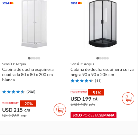
Sensi D' Acqua
Sensi D' Acqua
Cabina de ducha esquinera
Cabina de ducha esquinera curva
cuadrada 80 x 80 x 200 cm
negra 90 x 90 x 205 cm
blanca
(
11
)
(
206
)
-51%
USD 199
c/u
-20%
USD 409
c/u
USD 215
c/u
USD 269
c/u