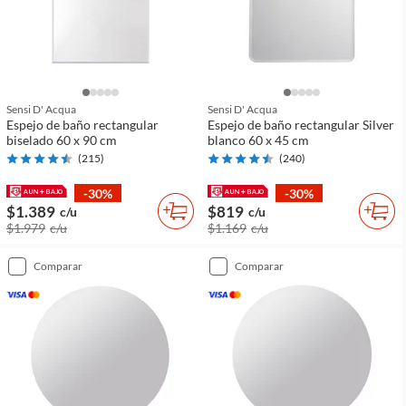
Sensi D' Acqua
Sensi D' Acqua
Espejo de baño rectangular
Espejo de baño rectangular Silver
biselado 60 x 90 cm
blanco 60 x 45 cm
(
215
)
(
240
)
-30%
-30%
$1.389
$819
c/u
c/u
$1.979
c/u
$1.169
c/u
comparar
comparar