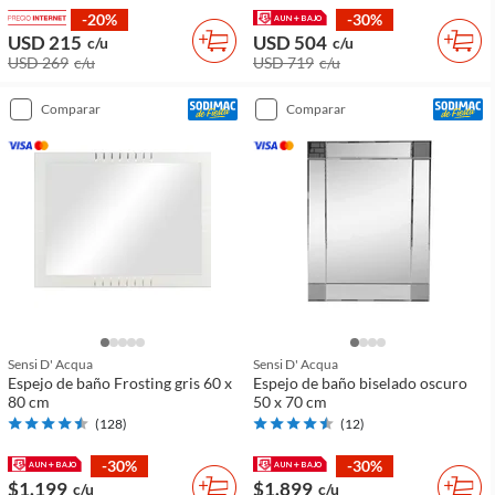
-20%
-30%
USD 215
USD 504
c/u
c/u
USD 269
c/u
USD 719
c/u
comparar
comparar
Sensi D' Acqua
Sensi D' Acqua
Espejo de baño Frosting gris 60 x
Espejo de baño biselado oscuro
80 cm
50 x 70 cm
(
128
)
(
12
)
-30%
-30%
$1.199
$1.899
c/u
c/u