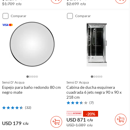
$1.709
c/u
$2.699
c/u
comparar
comparar
Sensi D' Acqua
Sensi D' Acqua
Espejo para baño redondo 80 cm
Cabina de ducha esquinera
negro mate
cuadrada 6 jets negra 90 x 90 x
218 cm
(
7
)
(
32
)
-20%
USD 871
c/u
USD 179
c/u
USD 1.089
c/u