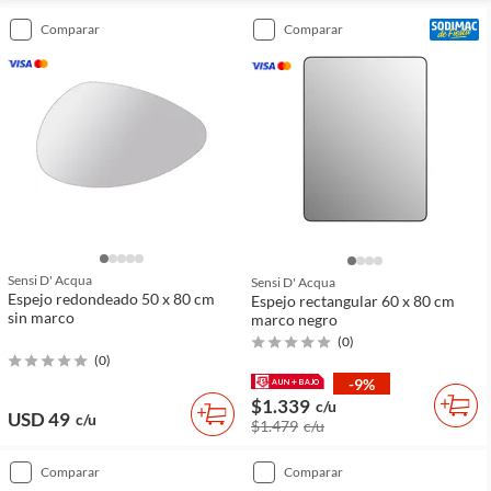
comparar
comparar
Sensi D' Acqua
Sensi D' Acqua
Espejo redondeado 50 x 80 cm
Espejo rectangular 60 x 80 cm
sin marco
marco negro
(
0
)
(
0
)
-9%
$1.339
c/u
USD 49
c/u
$1.479
c/u
comparar
comparar