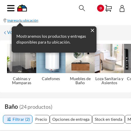
0
Ingresa tu ubicación
Volver
Mostraremos los productos y entregas
disponibles para tu ubicación.
Cabinas y
Calefones
Muebles de
Loza Sanitaria y
C
Mamparas
Baño
Asientos
Baño
(
24
productos
)
Filtrar
(2)
Precio
Opciones de entrega
Stock en tienda
M