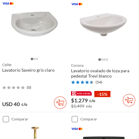
Celite
Corona
Lavatorio Saveiro gris claro
Lavatorio ovalado de loza para
pedestal Trevi blanco
(
54
)
(
0
)
-15%
$1.279
c/u
USD 40
c/u
$1.499
c/u
comparar
comparar