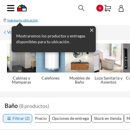
0
Ingresa tu ubicación
Volver
Mostraremos los productos y entregas
disponibles para tu ubicación.
Cabinas y
Calefones
Muebles de
Loza Sanitaria y
C
Mamparas
Baño
Asientos
Baño
(
8
productos
)
Filtrar
(2)
Precio
Opciones de entrega
Stock en tienda
M