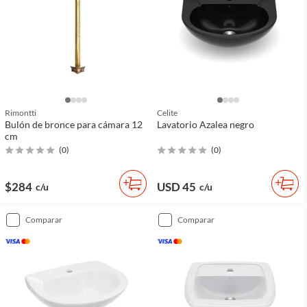
Rimontti
Celite
Bulón de bronce para cámara 12
Lavatorio Azalea negro
cm
(
0
)
(
0
)
$284
USD 45
c/u
c/u
comparar
comparar