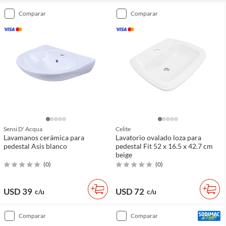
comparar
comparar
Sensi D' Acqua
Celite
Lavamanos cerámica para
Lavatorio ovalado loza para
pedestal Asis blanco
pedestal Fit 52 x 16.5 x 42.7 cm
beige
(
0
)
(
0
)
USD 39
USD 72
c/u
c/u
comparar
comparar