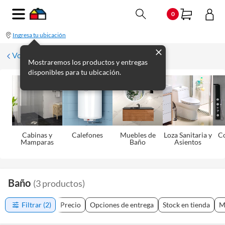
0
Ingresa tu ubicación
Volver
Mostraremos los productos y entregas
disponibles para tu ubicación.
Cabinas y
Calefones
Muebles de
Loza Sanitaria y
C
Mamparas
Baño
Asientos
Baño
(
3
productos
)
Filtrar
(2)
Precio
Opciones de entrega
Stock en tienda
M