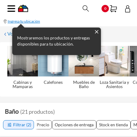
0
Ingresa tu ubicación
Volver
Mostraremos los productos y entregas
disponibles para tu ubicación.
Cabinas y
Calefones
Muebles de
Loza Sanitaria y
C
Mamparas
Baño
Asientos
Baño
(
21
productos
)
Filtrar
(2)
Precio
Opciones de entrega
Stock en tienda
M