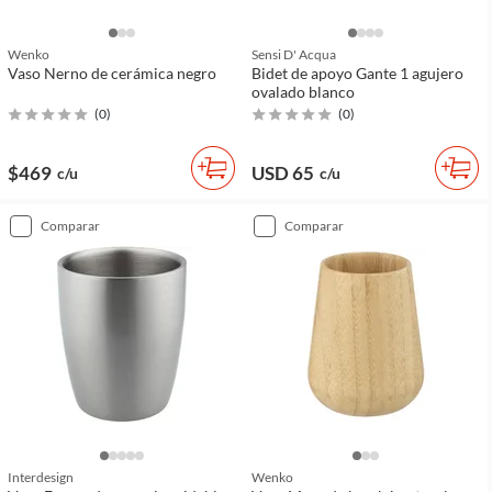
Wenko
Sensi D' Acqua
Vaso Nerno de cerámica negro
Bidet de apoyo Gante 1 agujero
ovalado blanco
(
0
)
(
0
)
$469
USD 65
c/u
c/u
comparar
comparar
Interdesign
Wenko