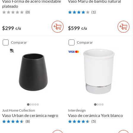
Vaso Forma de acero inoxidable
Vaso Maru de bambú natural
plateado
(
0
)
(
1
)
$299
$599
c/u
c/u
comparar
comparar
Just Home Collection
Interdesign
Vaso Urban de cerámica negro
Vaso de cerámica York blanco
(
8
)
(
5
)