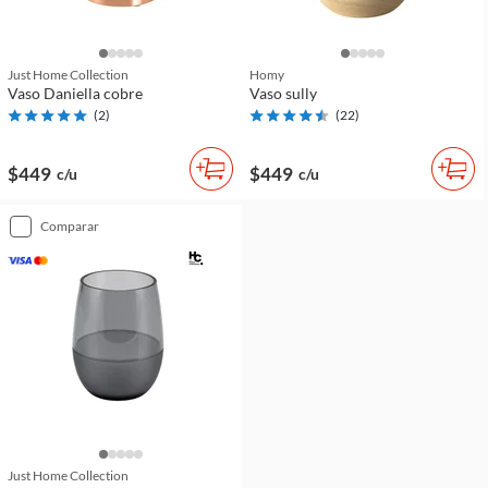
Just Home Collection
Homy
Vaso Daniella cobre
Vaso sully
(
2
)
(
22
)
$449
$449
c/u
c/u
comparar
Just Home Collection