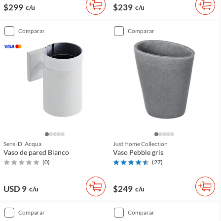
$299
$239
c/u
c/u
comparar
comparar
Sensi D' Acqua
Just Home Collection
Vaso de pared Bianco
Vaso Pebble gris
(
0
)
(
27
)
USD 9
$249
c/u
c/u
comparar
comparar