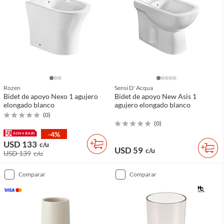
Rozen
Sensi D' Acqua
Bidet de apoyo Nexo 1 agujero
Bidet de apoyo New Asis 1
elongado blanco
agujero elongado blanco
(
0
)
(
0
)
-4%
USD 133
c/u
USD 59
c/u
USD 139
c/u
comparar
comparar