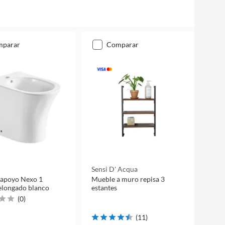
mparar
comparar
Sensi D' Acqua
 apoyo Nexo 1
Mueble a muro repisa 3
elongado blanco
estantes
(
0
)
(
11
)