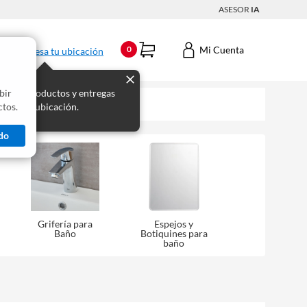
ASESOR
IA
Mi Cuenta
0
Ingresa tu ubicación
bir
s los productos y entregas
tos.
 para tu ubicación.
do
Grifería para
Espejos y
Baño
Botiquines para
baño