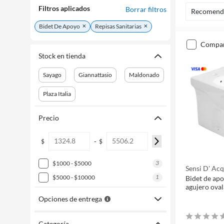
Filtros aplicados
Borrar filtros
Recomend
Bidet De Apoyo
Repisas Sanitarias
compa
Stock en tienda
Sayago
Giannattasio
Maldonado
Plaza Italia
Precio
-
$
$
3
$1000 - $5000
Sensi D' Ac
1
$5000 - $10000
Bidet de ap
agujero ova
Opciones de entrega
Categoría