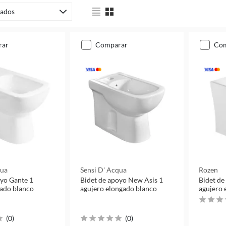
ados
rar
comparar
co
qua
Sensi D' Acqua
Rozen
oyo Gante 1
Bidet de apoyo New Asis 1
Bidet de
lado blanco
agujero elongado blanco
agujero 
(
0
)
(
0
)