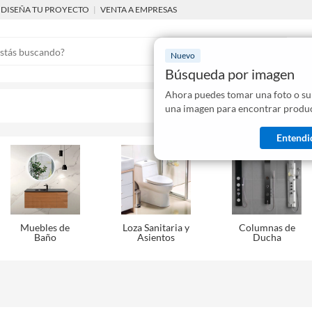
DISEÑA TU PROYECTO
|
VENTA A EMPRESAS
Nuevo
Búsqueda por imagen
Ahora puedes tomar una foto o su
Mostraremo
una imagen para encontrar produc
disponibles
Entendi
Muebles de
Loza Sanitaria y
Columnas de
Baño
Asientos
Ducha