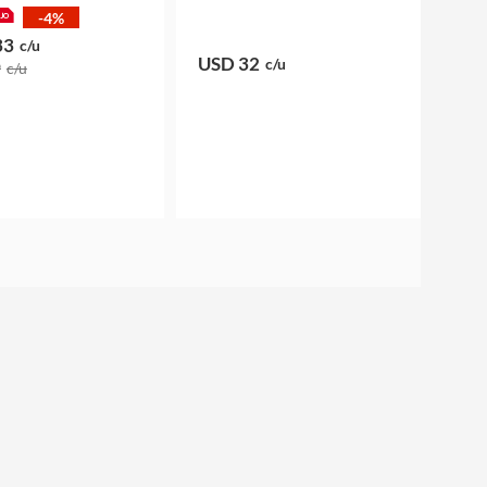
-4%
33
c/u
USD 32
c/u
9
c/u