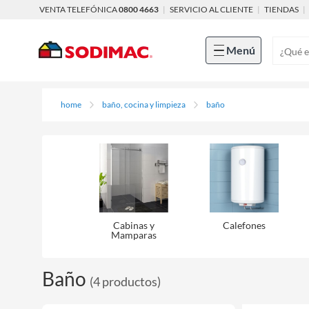
VENTA TELEFÓNICA
0800 4663
|
SERVICIO AL CLIENTE
|
TIENDAS
|
Menú
home
baño, cocina y limpieza
baño
Cabinas y
Calefones
Mamparas
Baño
(
4
productos
)