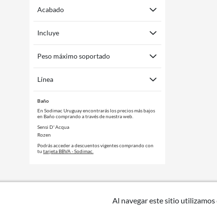
Acabado
Incluye
Peso máximo soportado
Línea
Baño
En Sodimac Uruguay encontrarás los precios más bajos
en Baño comprando a través de nuestra web.
Sensi D' Acqua
Rozen
Podrás acceder a descuentos vigentes comprando con
tu
tarjeta BBVA - Sodimac.
Al navegar este sitio utilizamos