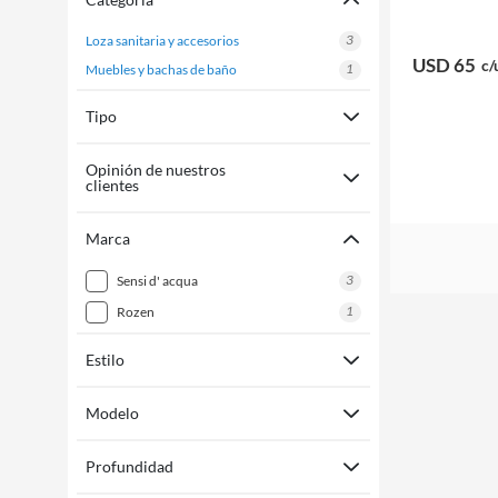
3
loza sanitaria y accesorios
USD 65
c/
1
muebles y bachas de baño
Tipo
Opinión de nuestros
clientes
Marca
3
sensi d' acqua
1
rozen
Estilo
Modelo
Profundidad