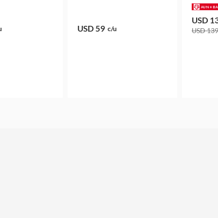
USD 1
USD 59
u
c/u
USD 13