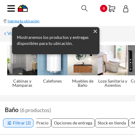
0
Ingresa tu ubicación
Volver
Mostraremos los productos y entregas
disponibles para tu ubicación.
Cabinas y
Calefones
Muebles de
Loza Sanitaria y
C
Mamparas
Baño
Asientos
Baño
(
6
productos
)
Filtrar
(2)
Precio
Opciones de entrega
Stock en tienda
M