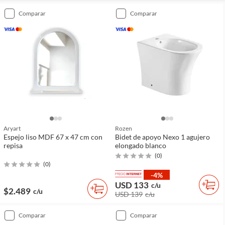
comparar
comparar
Aryart
Rozen
Espejo liso MDF 67 x 47 cm con
Bidet de apoyo Nexo 1 agujero
repisa
elongado blanco
(
0
)
(
0
)
-4%
USD 133
c/u
$2.489
c/u
USD 139
c/u
comparar
comparar