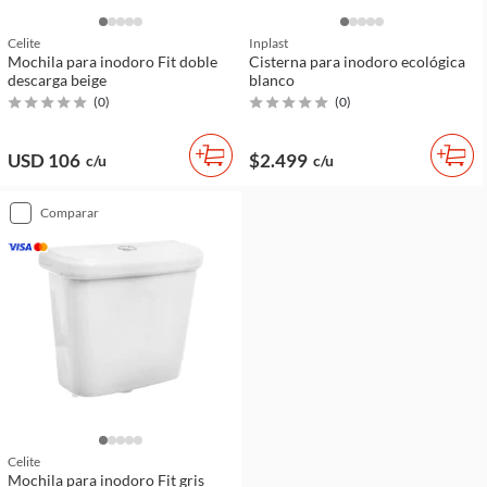
Celite
Inplast
Mochila para inodoro Fit doble
Cisterna para inodoro ecológica
descarga beige
blanco
(
0
)
(
0
)
USD 106
$2.499
c/u
c/u
comparar
Celite
Mochila para inodoro Fit gris