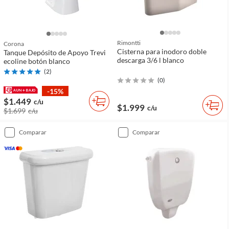
Rimontti
Corona
Cisterna para inodoro doble
Tanque Depósito de Apoyo Trevi
descarga 3/6 l blanco
ecoline botón blanco
(
2
)
(
0
)
-15%
$1.449
c/u
$1.999
c/u
$1.699
c/u
comparar
comparar