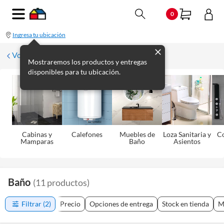
0
Ingresa tu ubicación
Volver
Mostraremos los productos y entregas
disponibles para tu ubicación.
Cabinas y
Calefones
Muebles de
Loza Sanitaria y
C
Mamparas
Baño
Asientos
Baño
(
11
productos
)
Filtrar
(2)
Precio
Opciones de entrega
Stock en tienda
M