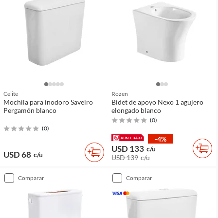
Celite
Rozen
Mochila para inodoro Saveiro
Bidet de apoyo Nexo 1 agujero
Pergamón blanco
elongado blanco
(
0
)
(
0
)
-4%
USD 133
c/u
USD 68
c/u
USD 139
c/u
comparar
comparar