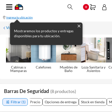
0
Ingresa tu ubicación
Volver
Mostraremos los productos y entregas
disponibles para tu ubicación.
Cabinas y
Calefones
Muebles de
Loza Sanitaria y
C
Mamparas
Baño
Asientos
Barras De Seguridad
(
8
productos
)
Filtrar
(1)
Precio
Opciones de entrega
Stock en tienda
M