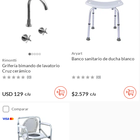
Aryart
Banco sanitario de ducha blanco
Rimontti
Grifería bimando de lavatorio
Cruz cerámico
(
0
)
(
0
)
USD 129
$2.579
c/u
c/u
comparar