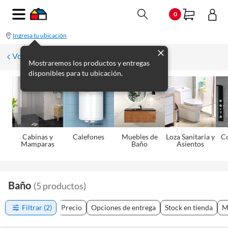
0
Ingresa tu ubicación
Volver
Mostraremos los productos y entregas
disponibles para tu ubicación.
Cabinas y
Calefones
Muebles de
Loza Sanitaria y
C
Mamparas
Baño
Asientos
Baño
(
5
productos
)
Filtrar
(2)
Precio
Opciones de entrega
Stock en tienda
M