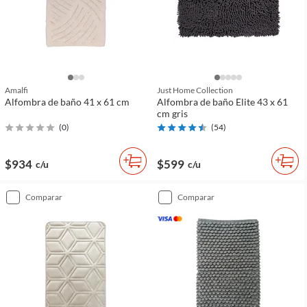
Amalfi
Just Home Collection
Alfombra de baño 41 x 61 cm
Alfombra de baño Elite 43 x 61
cm gris
(
0
)
(
54
)
$934
$599
c/u
c/u
comparar
comparar