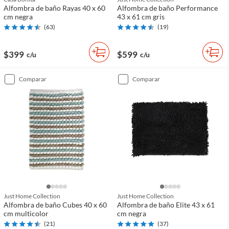
Alfombra de baño Rayas 40 x 60
Alfombra de baño Performance
cm negra
43 x 61 cm gris
(
63
)
(
19
)
$399
$599
c/u
c/u
comparar
comparar
Just Home Collection
Just Home Collection
Alfombra de baño Cubes 40 x 60
Alfombra de baño Elite 43 x 61
cm multicolor
cm negra
(
21
)
(
37
)