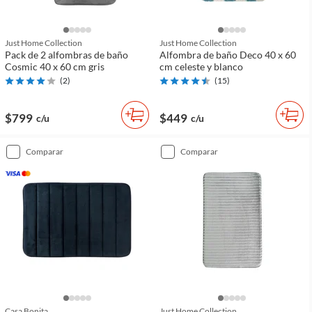
Just Home Collection
Just Home Collection
Pack de 2 alfombras de baño
Alfombra de baño Deco 40 x 60
Cosmic 40 x 60 cm gris
cm celeste y blanco
(
2
)
(
15
)
$799
$449
c/u
c/u
comparar
comparar
Casa Bonita
Just Home Collection