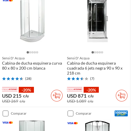
Sensi D' Acqua
Sensi D' Acqua
Cabina de ducha esquinera curva
Cabina de ducha esquinera
80 x 80 x 200 cm blanca
cuadrada 6 jets negra 90 x 90 x
218 cm
(
28
)
(
7
)
-20%
-20%
USD 215
USD 871
c/u
c/u
USD 269
c/u
USD 1.089
c/u
comparar
comparar