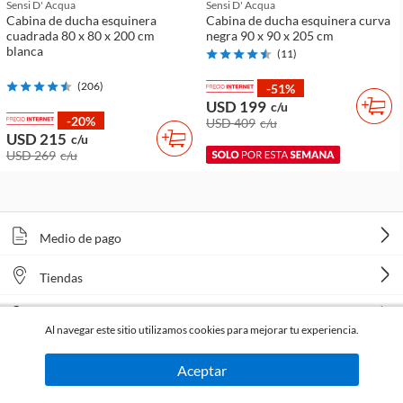
Sensi D' Acqua
Sensi D' Acqua
Cabina de ducha esquinera
Cabina de ducha esquinera curva
cuadrada 80 x 80 x 200 cm
negra 90 x 90 x 205 cm
blanca
(
11
)
(
206
)
-51%
USD 199
c/u
-20%
USD 409
c/u
USD 215
c/u
USD 269
c/u
Medio de pago
Tiendas
Venta telefónica
Al navegar este sitio utilizamos cookies para mejorar tu experiencia.
Aceptar