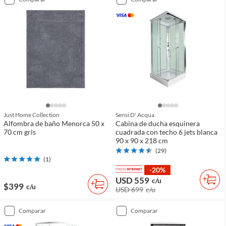
Just Home Collection
Sensi D' Acqua
Alfombra de baño Menorca 50 x
Cabina de ducha esquinera
70 cm gris
cuadrada con techo 6 jets blanca
90 x 90 x 218 cm
(
29
)
(
1
)
-20%
USD 559
c/u
$399
c/u
USD 699
c/u
comparar
comparar