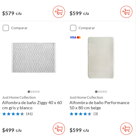
$579
$599
c/u
c/u
comparar
comparar
Just Home Collection
Just Home Collection
Alfombra de baño Ziggy 40 x 60
Alfombra de baño Performance
cm gris y blanco
50 x 80 cm beige
(
41
)
(
3
)
$499
$599
c/u
c/u