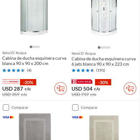
Sensi D' Acqua
Sensi D' Acqua
Cabina de ducha esquinera curva
Cabina de ducha esquinera curva
blanca 90 x 90 x 200 cm
6 jets blanca 90 x 90 x 223 cm
(
4
)
(
191
)
-20%
-30%
USD 287
USD 504
c/u
c/u
USD 359
c/u
USD 719
c/u
comparar
comparar