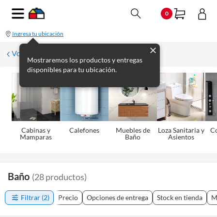
0
Ingresa tu ubicación
Volver
Mostraremos los productos y entregas
disponibles para tu ubicación.
Cabinas y
Calefones
Muebles de
Loza Sanitaria y
C
Mamparas
Baño
Asientos
Baño
(
28
productos
)
Filtrar
(2)
Precio
Opciones de entrega
Stock en tienda
M