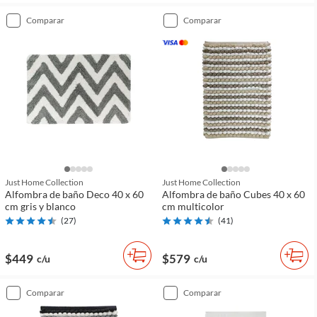
comparar
comparar
Just Home Collection
Just Home Collection
Alfombra de baño Deco 40 x 60
Alfombra de baño Cubes 40 x 60
cm gris y blanco
cm multicolor
(
27
)
(
41
)
$449
$579
c/u
c/u
comparar
comparar