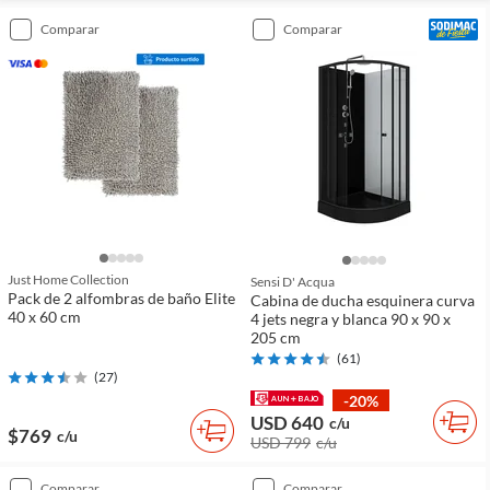
comparar
comparar
Just Home Collection
Sensi D' Acqua
Pack de 2 alfombras de baño Elite
Cabina de ducha esquinera curva
40 x 60 cm
4 jets negra y blanca 90 x 90 x
205 cm
(
61
)
(
27
)
-20%
USD 640
c/u
$769
c/u
USD 799
c/u
comparar
comparar