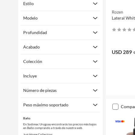
Estilo
Rozen
Modelo
Lateral Whi
Profundidad
Acabado
USD 289
Colección
Incluye
Número de piezas
Peso máximo soportado
compa
Baño
En Sodimac Uruguay encontrarás los precios más bajos
en Baño comprando a través de nuestra web.
Just Home Collection