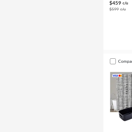
$459
c/u
$599
c/u
compa