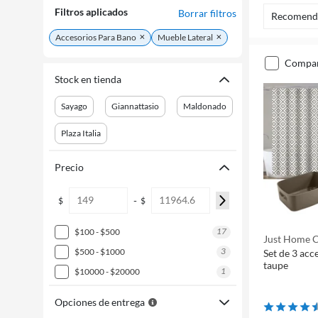
Filtros aplicados
Borrar filtros
Recomend
Accesorios Para Bano
Mueble Lateral
compa
Stock en tienda
Sayago
Giannattasio
Maldonado
Plaza Italia
Precio
-
$
$
17
$100 - $500
Just Home C
3
$500 - $1000
Set de 3 acc
taupe
1
$10000 - $20000
Opciones de entrega