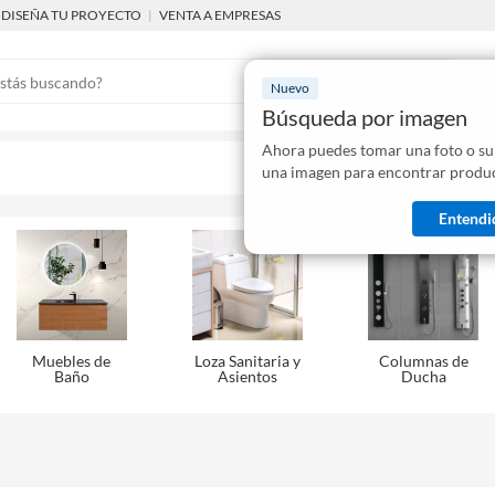
DISEÑA TU PROYECTO
|
VENTA A EMPRESAS
Nuevo
Búsqueda por imagen
Ahora puedes tomar una foto o su
Mostraremo
una imagen para encontrar produc
disponibles
Entendi
Muebles de
Loza Sanitaria y
Columnas de
Baño
Asientos
Ducha