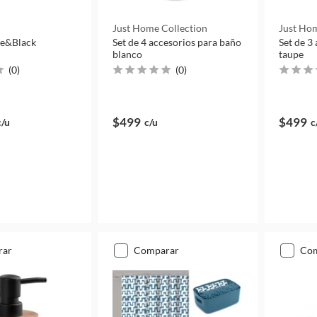
Just Home Collection
Just Hom
te&Black
Set de 4 accesorios para baño
Set de 3
blanco
taupe
(
0
)
(
0
)
$499
$499
c/u
c/u
c
rar
comparar
co