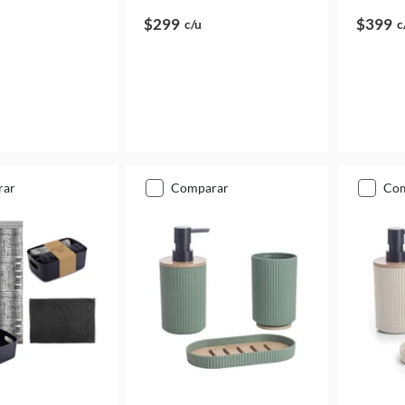
$299
$399
c/u
c
rar
comparar
co