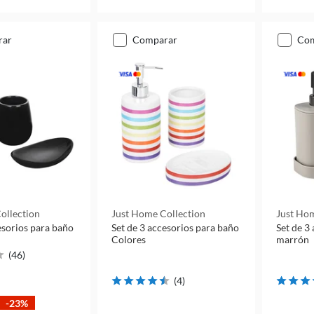
rar
comparar
co
ollection
Just Home Collection
Just Hom
esorios para baño
Set de 3 accesorios para baño
Set de 3
Colores
marrón
(
46
)
(
4
)
-23%