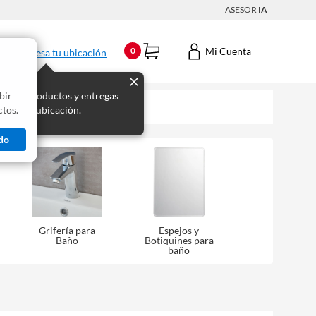
ASESOR
IA
Mi Cuenta
0
Ingresa tu ubicación
bir
s los productos y entregas
tos.
 para tu ubicación.
do
Grifería para
Espejos y
Baño
Botiquines para
baño