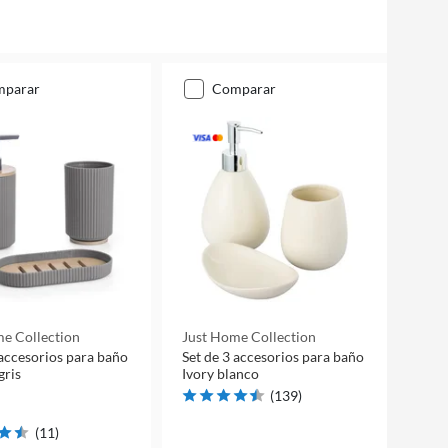
mparar
comparar
e Collection
Just Home Collection
 accesorios para baño
Set de 3 accesorios para baño
gris
Ivory blanco
(
139
)
(
11
)