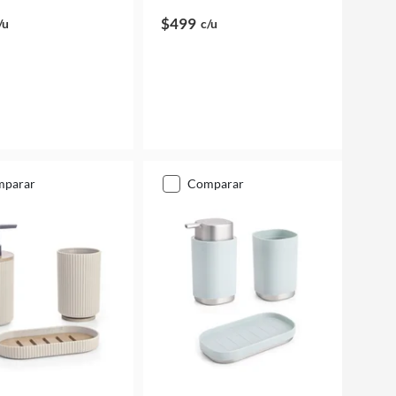
$499
/u
c/u
mparar
comparar