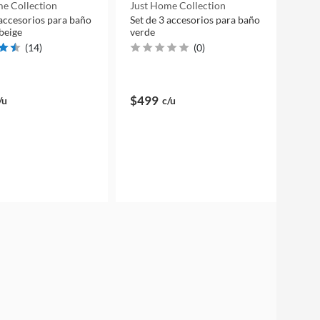
e Collection
Just Home Collection
 accesorios para baño
Set de 3 accesorios para baño
beige
verde
(
14
)
(
0
)
$499
/u
c/u