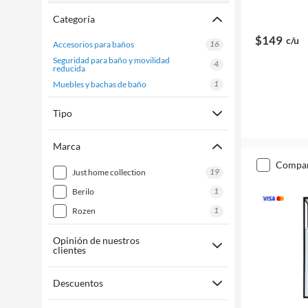
Categoría
$149
c/u
16
accesorios para baños
seguridad para baño y movilidad
4
reducida
1
muebles y bachas de baño
Tipo
Marca
compa
19
just home collection
1
berilo
1
rozen
Opinión de nuestros
clientes
Descuentos