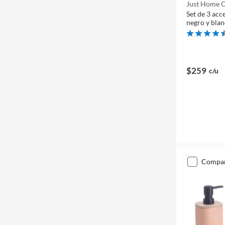
Just Home C
Set de 3 acc
negro y bla
$259
c/u
compa