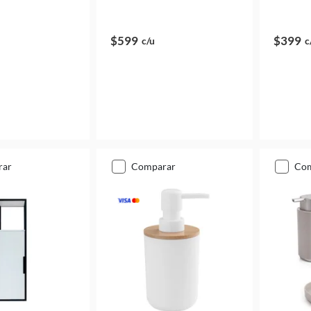
$599
$399
c/u
c
rar
comparar
co