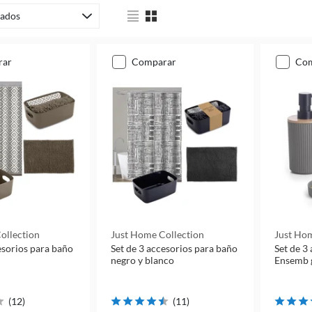
ados
rar
comparar
co
ollection
Just Home Collection
Just Hom
esorios para baño
Set de 3 accesorios para baño
Set de 3
negro y blanco
Ensemb 
(
12
)
(
11
)