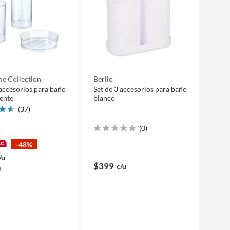
e Collection
Berilo
 accesorios para baño
Set de 3 accesorios para baño
ente
blanco
(
37
)
(
0
)
-48%
/u
$399
c/u
u