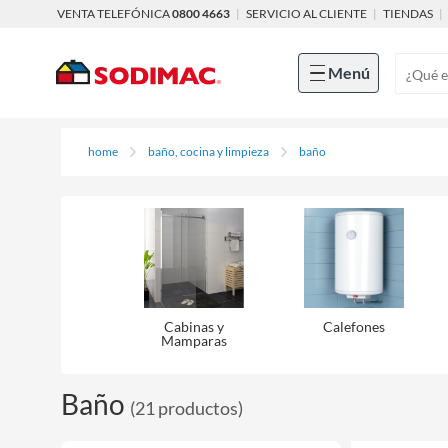
VENTA TELEFÓNICA
0800 4663
|
SERVICIO AL CLIENTE
|
TIENDAS
|
Menú
home
baño, cocina y limpieza
baño
Cabinas y
Calefones
Mamparas
Baño
(
21
productos
)