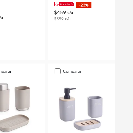
-23%
$459
c/u
/u
$599
c/u
mparar
comparar