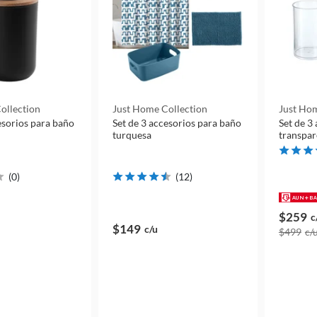
ollection
Just Home Collection
Just Hom
esorios para baño
Set de 3 accesorios para baño
Set de 3
turquesa
transpar
(
0
)
(
12
)
$259
c
$149
c/u
$499
c/