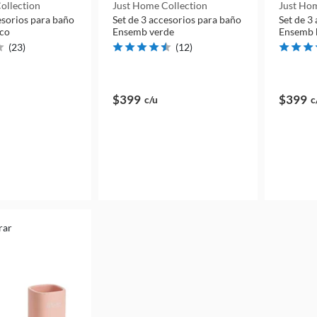
ollection
Just Home Collection
Just Hom
esorios para baño
Set de 3 accesorios para baño
Set de 3
nco
Ensemb verde
Ensemb 
(
23
)
(
12
)
$399
$399
c/u
c
rar