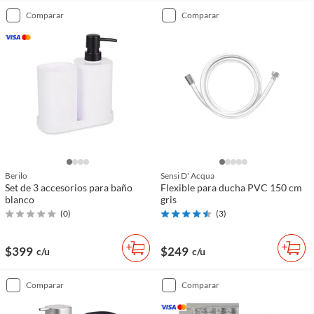
comparar
comparar
Berilo
Sensi D' Acqua
Set de 3 accesorios para baño
Flexible para ducha PVC 150 cm
blanco
gris
(
0
)
(
3
)
$399
$249
c/u
c/u
comparar
comparar