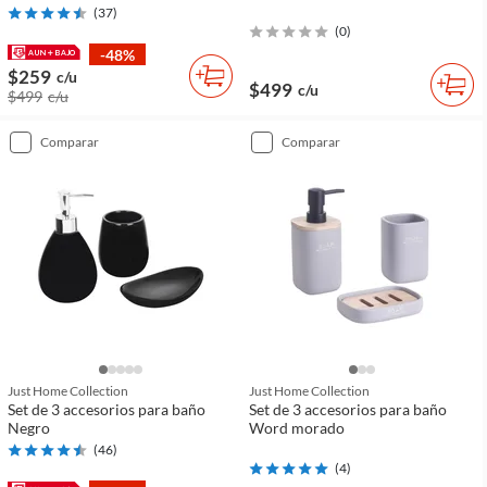
(
37
)
(
0
)
-48%
$259
c/u
$499
c/u
$499
c/u
comparar
comparar
Just Home Collection
Just Home Collection
Set de 3 accesorios para baño
Set de 3 accesorios para baño
Negro
Word morado
(
46
)
(
4
)