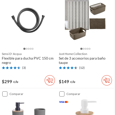
Sensi D' Acqua
Just Home Collection
Flexible para ducha PVC 150 cm
Set de 3 accesorios para baño
negro
taupe
(
3
)
(
12
)
$299
$149
c/u
c/u
comparar
comparar