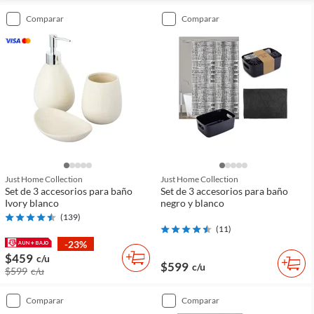
comparar
comparar
Just Home Collection
Just Home Collection
Set de 3 accesorios para baño
Set de 3 accesorios para baño
Ivory blanco
negro y blanco
(
139
)
(
11
)
-23%
$459
c/u
$599
c/u
$599
c/u
comparar
comparar