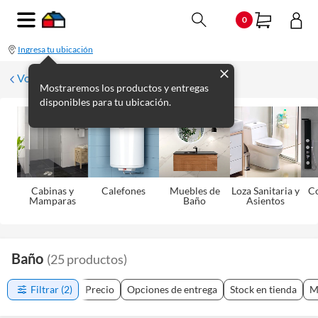
0
Ingresa tu ubicación
Volver
Mostraremos los productos y entregas
disponibles para tu ubicación.
Cabinas y
Calefones
Muebles de
Loza Sanitaria y
C
Mamparas
Baño
Asientos
Baño
(
25
productos
)
Filtrar
(2)
Precio
Opciones de entrega
Stock en tienda
M