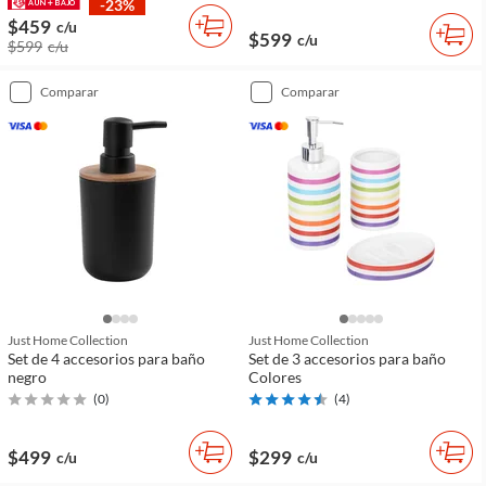
-23%
$459
c/u
$599
c/u
$599
c/u
comparar
comparar
Just Home Collection
Just Home Collection
Set de 4 accesorios para baño
Set de 3 accesorios para baño
negro
Colores
(
0
)
(
4
)
$499
$299
c/u
c/u