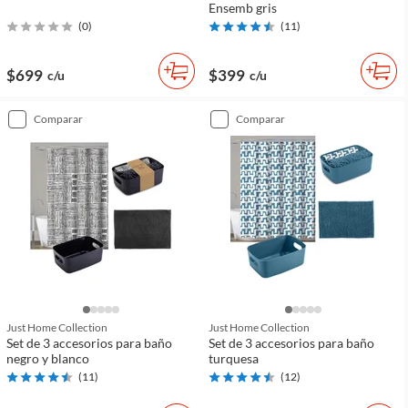
Ensemb gris
(
0
)
(
11
)
$699
$399
c/u
c/u
comparar
comparar
Just Home Collection
Just Home Collection
Set de 3 accesorios para baño
Set de 3 accesorios para baño
negro y blanco
turquesa
(
11
)
(
12
)