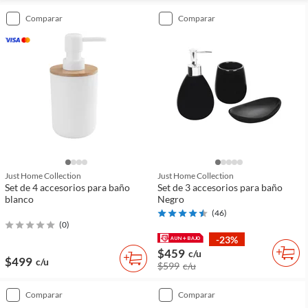
comparar
comparar
Just Home Collection
Just Home Collection
Set de 4 accesorios para baño
Set de 3 accesorios para baño
blanco
Negro
(
46
)
(
0
)
-23%
$459
c/u
$499
c/u
$599
c/u
comparar
comparar