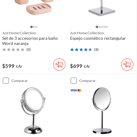
Just Home Collection
Just Home Collection
Set de 3 accesorios para baño
Espejo cosmético rectangular
Word naranja
(
0
)
(
8
)
$599
$699
c/u
c/u
comparar
comparar