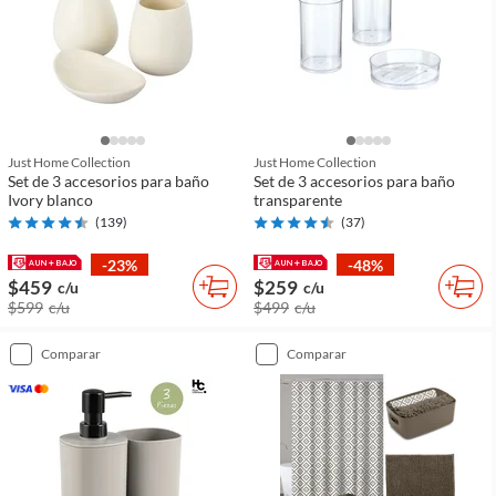
Just Home Collection
Just Home Collection
Set de 3 accesorios para baño
Set de 3 accesorios para baño
Ivory blanco
transparente
(
139
)
(
37
)
-23%
-48%
$459
$259
c/u
c/u
$599
c/u
$499
c/u
comparar
comparar