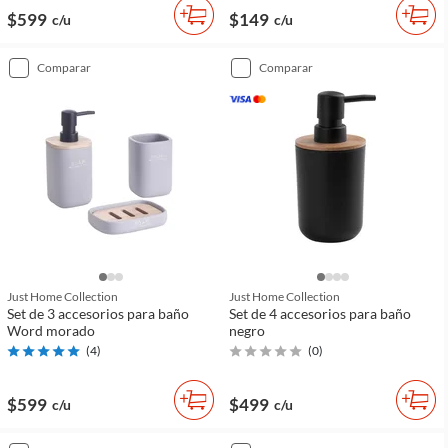
$599
$149
c/u
c/u
comparar
comparar
Just Home Collection
Just Home Collection
Set de 3 accesorios para baño
Set de 4 accesorios para baño
Word morado
negro
(
4
)
(
0
)
$599
$499
c/u
c/u