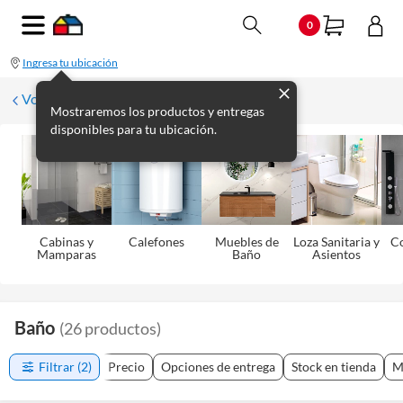
0
Ingresa tu ubicación
Volver
Mostraremos los productos y entregas
disponibles para tu ubicación.
Cabinas y
Calefones
Muebles de
Loza Sanitaria y
C
Mamparas
Baño
Asientos
Baño
(
26
productos
)
Filtrar
(2)
Precio
Opciones de entrega
Stock en tienda
M