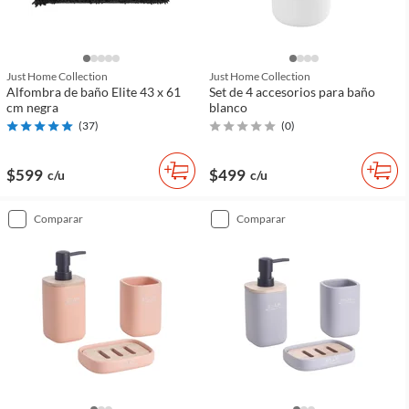
Just Home Collection
Just Home Collection
Alfombra de baño Elite 43 x 61
Set de 4 accesorios para baño
cm negra
blanco
(
37
)
(
0
)
$599
$499
c/u
c/u
comparar
comparar