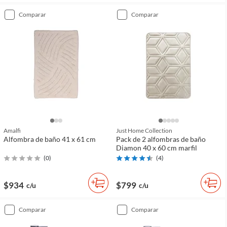
comparar
comparar
Amalfi
Just Home Collection
Alfombra de baño 41 x 61 cm
Pack de 2 alfombras de baño
Diamon 40 x 60 cm marfil
(
0
)
(
4
)
$934
$799
c/u
c/u
comparar
comparar