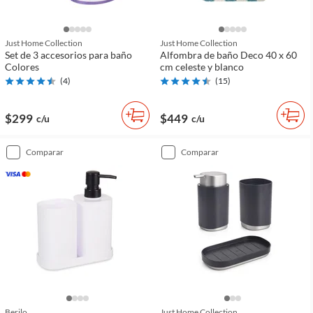
Just Home Collection
Just Home Collection
Set de 3 accesorios para baño
Alfombra de baño Deco 40 x 60
Colores
cm celeste y blanco
(
4
)
(
15
)
$299
$449
c/u
c/u
comparar
comparar
Berilo
Just Home Collection