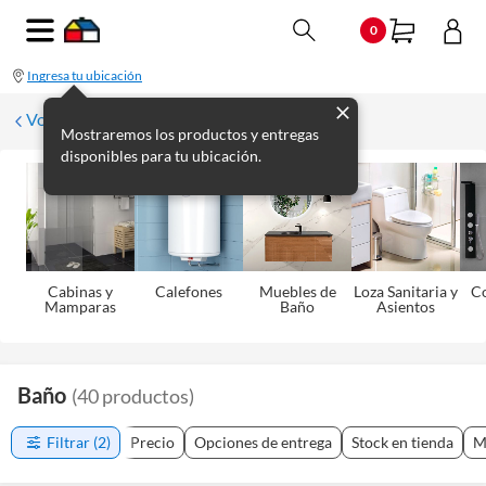
0
Ingresa tu ubicación
Volver
Mostraremos los productos y entregas
disponibles para tu ubicación.
Cabinas y
Calefones
Muebles de
Loza Sanitaria y
C
Mamparas
Baño
Asientos
Baño
(
40
productos
)
Filtrar
(2)
Precio
Opciones de entrega
Stock en tienda
M