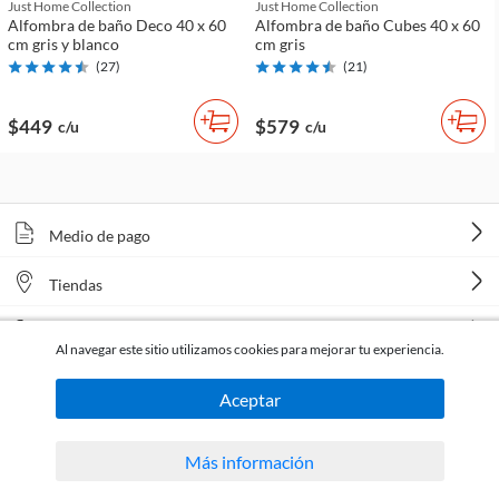
Just Home Collection
Just Home Collection
Alfombra de baño Deco 40 x 60
Alfombra de baño Cubes 40 x 60
cm gris y blanco
cm gris
(
27
)
(
21
)
$449
$579
c/u
c/u
Medio de pago
Tiendas
Venta telefónica
Al navegar este sitio utilizamos cookies para mejorar tu experiencia.
Aceptar
Más información
Todos los derechos reservados Homecenter Sodimac S.A. | R.U.T. 216996650015.