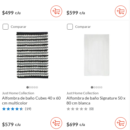
$499
$599
c/u
c/u
comparar
comparar
Just Home Collection
Just Home Collection
Alfombra de baño Cubes 40 x 60
Alfombra de baño Signature 50 x
cm multicolor
80 cm blanca
(
19
)
(
0
)
$579
$699
c/u
c/u