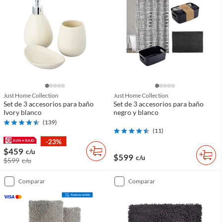
Just Home Collection
Just Home Collection
Set de 3 accesorios para baño
Set de 3 accesorios para baño
Ivory blanco
negro y blanco
(
139
)
(
11
)
-23%
$459
c/u
$599
c/u
$599
c/u
comparar
comparar