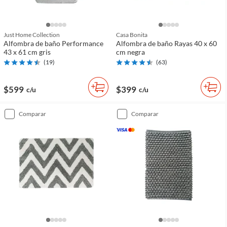
Just Home Collection
Casa Bonita
Alfombra de baño Performance
Alfombra de baño Rayas 40 x 60
43 x 61 cm gris
cm negra
(
19
)
(
63
)
$599
$399
c/u
c/u
comparar
comparar