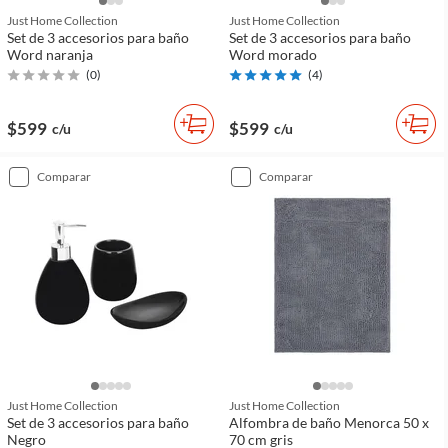
Just Home Collection
Just Home Collection
Set de 3 accesorios para baño
Set de 3 accesorios para baño
Word naranja
Word morado
(
0
)
(
4
)
$599
$599
c/u
c/u
comparar
comparar
Just Home Collection
Just Home Collection
Set de 3 accesorios para baño
Alfombra de baño Menorca 50 x
Negro
70 cm gris