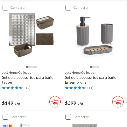
comparar
comparar
Just Home Collection
Just Home Collection
Set de 3 accesorios para baño
Set de 3 accesorios para baño
taupe
Ensemb gris
(
12
)
(
11
)
$149
$399
c/u
c/u
comparar
comparar