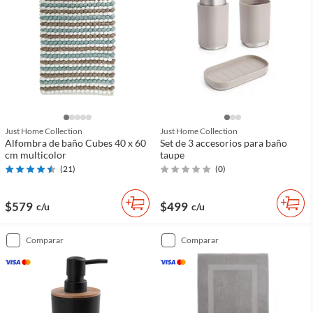
Just Home Collection
Just Home Collection
Alfombra de baño Cubes 40 x 60
Set de 3 accesorios para baño
cm multicolor
taupe
(
21
)
(
0
)
$579
$499
c/u
c/u
comparar
comparar