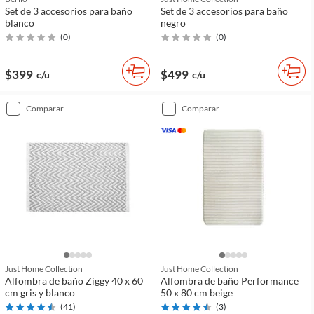
Set de 3 accesorios para baño
Set de 3 accesorios para baño
blanco
negro
(
0
)
(
0
)
$399
$499
c/u
c/u
comparar
comparar
Just Home Collection
Just Home Collection
Alfombra de baño Ziggy 40 x 60
Alfombra de baño Performance
cm gris y blanco
50 x 80 cm beige
(
41
)
(
3
)