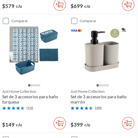
$579
$699
c/u
c/u
comparar
comparar
Just Home Collection
Just Home Collection
Set de 3 accesorios para baño
Set de 3 accesorios para baño
turquesa
marrón
(
12
)
(
20
)
$149
$399
c/u
c/u