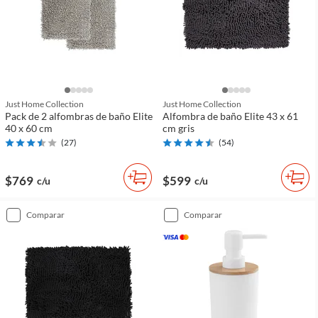
Just Home Collection
Just Home Collection
Pack de 2 alfombras de baño Elite
Alfombra de baño Elite 43 x 61
40 x 60 cm
cm gris
(
27
)
(
54
)
$769
$599
c/u
c/u
comparar
comparar