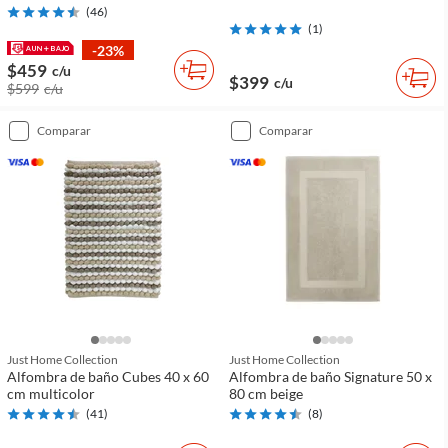
(
46
)
(
1
)
-23%
$459
c/u
$399
c/u
$599
c/u
comparar
comparar
Just Home Collection
Just Home Collection
Alfombra de baño Cubes 40 x 60
Alfombra de baño Signature 50 x
cm multicolor
80 cm beige
(
41
)
(
8
)