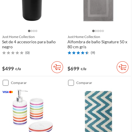
Just Home Collection
Just Home Collection
Set de 4 accesorios para baño
Alfombra de baño Signature 50 x
negro
80 cm gris
(
0
)
(
9
)
$499
$699
c/u
c/u
comparar
comparar