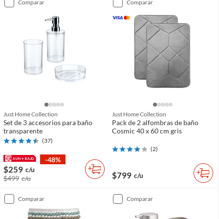
comparar
comparar
Just Home Collection
Just Home Collection
Set de 3 accesorios para baño
Pack de 2 alfombras de baño
transparente
Cosmic 40 x 60 cm gris
(
37
)
(
2
)
-48%
$259
c/u
$799
c/u
$499
c/u
comparar
comparar